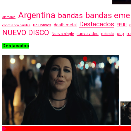
Argentina
bandas eme
bandas
alemania
Destacados
EEUU
death metal
Dc Comics
conociendo bandas
NUEVO DISCO
ro
Nuevo single
nuevo video
pelicula
pop
Destacados