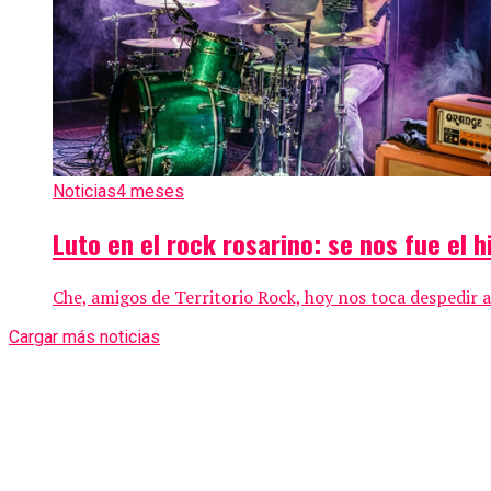
Noticias
4 meses
Luto en el rock rosarino: se nos fue el 
Che, amigos de Territorio Rock, hoy nos toca despedir a
Cargar más noticias