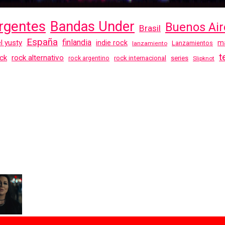
rgentes
Bandas Under
Buenos Air
Brasil
España
finlandia
el yusty
indie rock
ma
Lanzamientos
lanzamiento
t
ck
rock alternativo
rock internacional
series
rock argentino
Slipknot