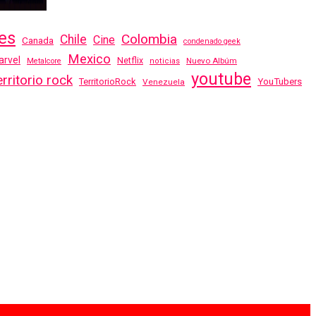
es
Colombia
Chile
Cine
Canada
condenado geek
Mexico
rvel
Netflix
Nuevo Albúm
Metalcore
noticias
youtube
erritorio rock
TerritorioRock
YouTubers
Venezuela