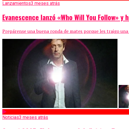
Lanzamientos
3 meses atrás
Evanescence lanzó «Who Will You Follow» y 
Prepárense una buena ronda de mates porque les traigo una alt
Noticias
3 meses atrás