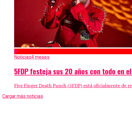
Noticias
4 meses
5FDP festeja sus 20 años con todo en el
Five Finger Death Punch (5FDP) está oficialmente de re
Cargar más noticias