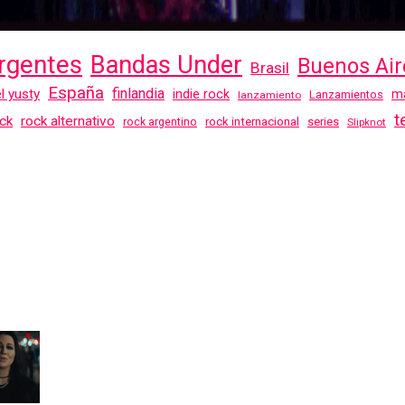
rgentes
Bandas Under
Buenos Air
Brasil
España
finlandia
el yusty
indie rock
ma
Lanzamientos
lanzamiento
t
ck
rock alternativo
rock internacional
series
rock argentino
Slipknot