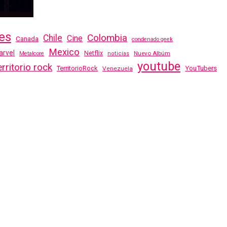
es
Colombia
Chile
Cine
Canada
condenado geek
Mexico
rvel
Netflix
Nuevo Albúm
Metalcore
noticias
youtube
erritorio rock
TerritorioRock
YouTubers
Venezuela