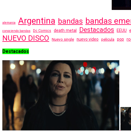
Argentina
bandas eme
bandas
alemania
Destacados
EEUU
death metal
Dc Comics
conociendo bandas
NUEVO DISCO
ro
Nuevo single
nuevo video
pelicula
pop
Destacados