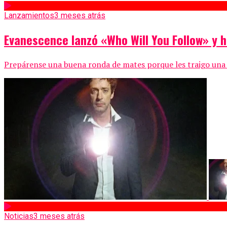
Lanzamientos
3 meses atrás
Evanescence lanzó «Who Will You Follow» y 
Prepárense una buena ronda de mates porque les traigo una alt
Noticias
3 meses atrás