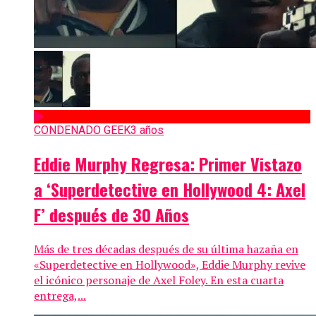
CONDENADO GEEK
3 años
Eddie Murphy Regresa: Primer Vistazo
a ‘Superdetective en Hollywood 4: Axel
F’ después de 30 Años
Más de tres décadas después de su última hazaña en
«Superdetective en Hollywood», Eddie Murphy revive
el icónico personaje de Axel Foley. En esta cuarta
entrega,...