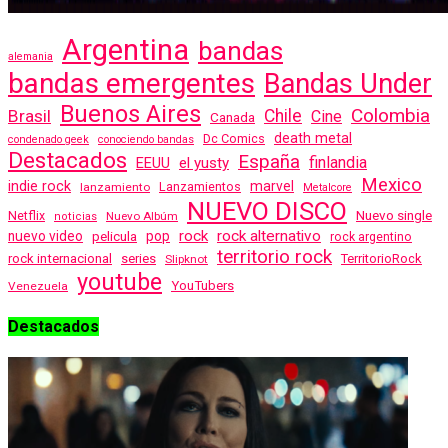
Argentina
bandas
alemania
bandas emergentes
Bandas Under
Buenos Aires
Colombia
Brasil
Chile
Cine
Canada
death metal
Dc Comics
condenado geek
conociendo bandas
Destacados
España
finlandia
EEUU
el yusty
Mexico
indie rock
marvel
Lanzamientos
lanzamiento
Metalcore
NUEVO DISCO
Nuevo single
Netflix
Nuevo Albúm
noticias
rock
rock alternativo
nuevo video
pelicula
pop
rock argentino
territorio rock
rock internacional
series
TerritorioRock
Slipknot
youtube
YouTubers
Venezuela
Destacados