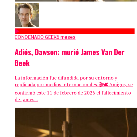
CONDENADO GEEK
6 meses
Adiós, Dawson: murió James Van Der
Beek
La información fue difundida por su entorno y
replicada por medios internacionales. 🎬🕊️ Amigos, se
confirmó este 11 de febrero de 2026 el fallecimiento
de James...