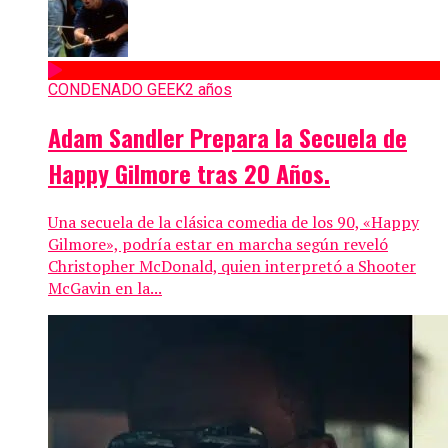
CONDENADO GEEK
2 años
Adam Sandler Prepara la Secuela de
Happy Gilmore tras 20 Años.
Una secuela de la clásica comedia de los 90, «Happy
Gilmore», podría estar en marcha según reveló
Christopher McDonald, quien interpretó a Shooter
McGavin en la...