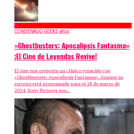
CONDENADO GEEK
3 años
«Ghostbusters: Apocalipsis Fantasma»
¡El Cine de Leyendas Revive!
El cine nos presenta un clásico renacido con
«Ghostbusters: Apocalipsis Fantasma». Aunque su
estreno está programado para el 28 de marzo de
2024, Sony Pictures nos...