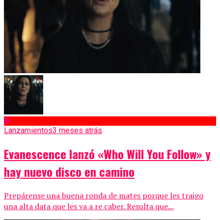
Lanzamientos
3 meses atrás
Evanescence lanzó «Who Will You Follow» y
hay nuevo disco en camino
Prepárense una buena ronda de mates porque les traigo
una alta data que les va a re caber. Resulta que...