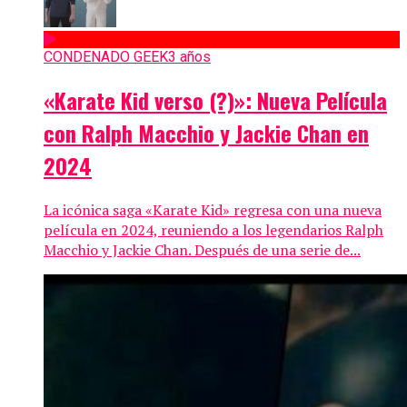
CONDENADO GEEK
3 años
«Karate Kid verso (?)»: Nueva Película
con Ralph Macchio y Jackie Chan en
2024
La icónica saga «Karate Kid» regresa con una nueva
película en 2024, reuniendo a los legendarios Ralph
Macchio y Jackie Chan. Después de una serie de...