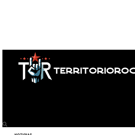
Territorio Rock
Adiós, Dawson: murió James Van Der Beek