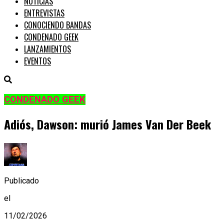
NOTICIAS
ENTREVISTAS
CONOCIENDO BANDAS
CONDENADO GEEK
LANZAMIENTOS
EVENTOS
CONDENADO GEEK
Adiós, Dawson: murió James Van Der Beek
Publicado
el
11/02/2026