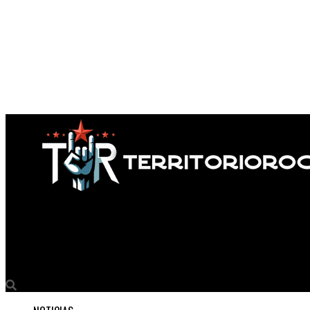
Territorio Rock
5 VIDEOS «EXTRAÑOS» #2 – video