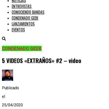
NOTICIAS
ENTREVISTAS
CONOCIENDO BANDAS
CONDENADO GEEK
LANZAMIENTOS
EVENTOS
CONDENADO GEEK
5 VIDEOS «EXTRAÑOS» #2 – video
Publicado
el
25/04/2020