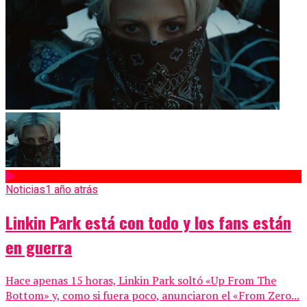
Noticias
1 año atrás
Linkin Park está con todo y los fans están
en guerra
Hace apenas 15 horas, Linkin Park soltó «Up From The
Bottom» y, como si fuera poco, anunciaron el «From Zero...