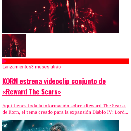
Lanzamientos
3 meses atrás
KORN estrena videoclip conjunto de
«Reward The Scars»
Aquí tienes toda la información sobre «Reward The Scars»
de Korn, el tema creado para la expansión Diablo IV: Lord...