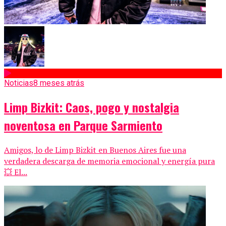
Noticias
8 meses atrás
Limp Bizkit: Caos, pogo y nostalgia
noventosa en Parque Sarmiento
Amigos, lo de Limp Bizkit en Buenos Aires fue una
verdadera descarga de memoria emocional y energía pura
💥 El...