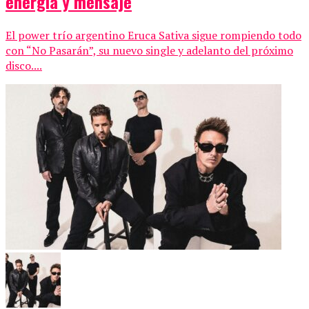
energía y mensaje
El power trío argentino Eruca Sativa sigue rompiendo todo
con “No Pasarán”, su nuevo single y adelanto del próximo
disco....