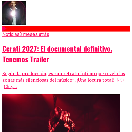
Noticias
3 meses atrás
Cerati 2027: El documental definitivo.
Tenemos Trailer
Según la producción, es «un retrato íntimo que revela las
zonas más silenciosas del músico». ¡Una locura total! 🎸✨
¡Che,...