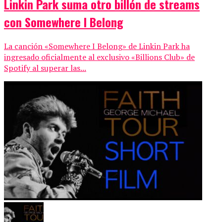
Linkin Park suma otro billón de streams
con Somewhere I Belong
La canción «Somewhere I Belong» de Linkin Park ha
ingresado oficialmente al exclusivo «Billions Club» de
Spotify al superar las...