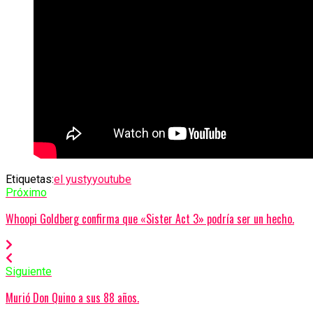
Etiquetas:
el yusty
youtube
Próximo
Whoopi Goldberg confirma que «Sister Act 3» podría ser un hecho.
Siguiente
Murió Don Quino a sus 88 años.