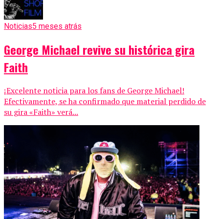
Noticias
5 meses atrás
George Michael revive su histórica gira
Faith
¡Excelente noticia para los fans de George Michael!
Efectivamente, se ha confirmado que material perdido de
su gira «Faith» verá...