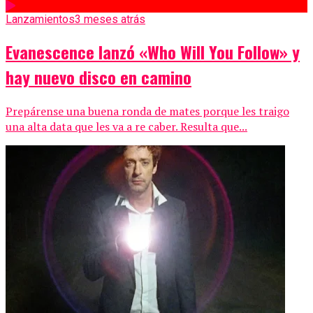
Lanzamientos
3 meses atrás
Evanescence lanzó «Who Will You Follow» y
hay nuevo disco en camino
Prepárense una buena ronda de mates porque les traigo
una alta data que les va a re caber. Resulta que...