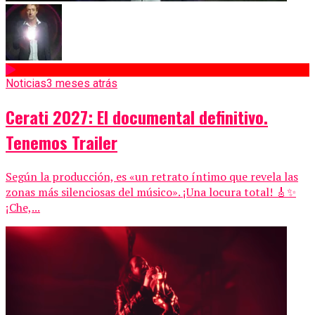
Noticias
3 meses atrás
Cerati 2027: El documental definitivo.
Tenemos Trailer
Según la producción, es «un retrato íntimo que revela las
zonas más silenciosas del músico». ¡Una locura total! 🎸✨
¡Che,...