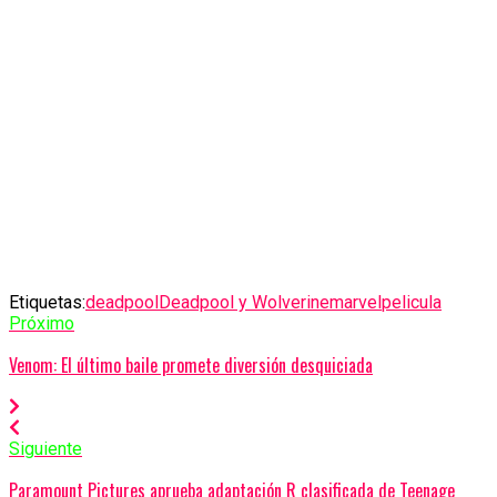
Etiquetas:
deadpool
Deadpool y Wolverine
marvel
pelicula
Próximo
Venom: El último baile promete diversión desquiciada
Siguiente
Paramount Pictures aprueba adaptación R clasificada de Teenage