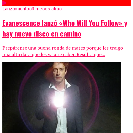
Lanzamientos
3 meses atrás
Evanescence lanzó «Who Will You Follow» y
hay nuevo disco en camino
Prepárense una buena ronda de mates porque les traigo
una alta data que les va a re caber. Resulta que...