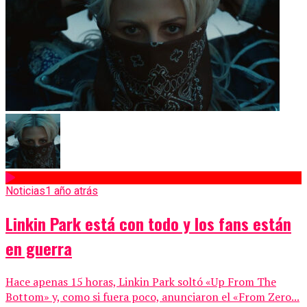
Noticias
1 año atrás
Linkin Park está con todo y los fans están
en guerra
Hace apenas 15 horas, Linkin Park soltó «Up From The
Bottom» y, como si fuera poco, anunciaron el «From Zero...