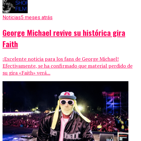
Noticias
5 meses atrás
George Michael revive su histórica gira
Faith
¡Excelente noticia para los fans de George Michael!
Efectivamente, se ha confirmado que material perdido de
su gira «Faith» verá...