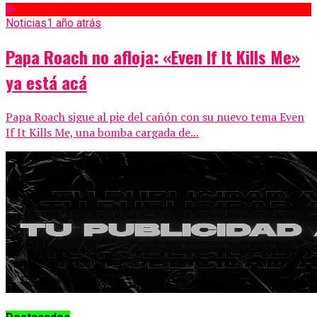
Noticias
1 año atrás
Papa Roach no afloja: «Even If It Kills Me»
ya está acá
Papa Roach sigue al pie del cañón con su nuevo tema Even
If It Kills Me, una bomba cargada de...