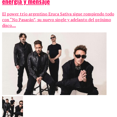
energía y mensaje
El power trío argentino Eruca Sativa sigue rompiendo todo
con “No Pasarán”, su nuevo single y adelanto del próximo
disco....