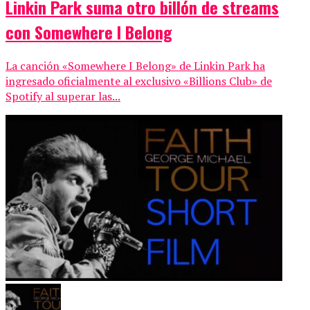
Linkin Park suma otro billón de streams
con Somewhere I Belong
La canción «Somewhere I Belong» de Linkin Park ha
ingresado oficialmente al exclusivo «Billions Club» de
Spotify al superar las...