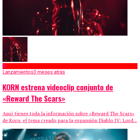
Lanzamientos
3 meses atrás
KORN estrena videoclip conjunto de
«Reward The Scars»
Aquí tienes toda la información sobre «Reward The Scars»
de Korn, el tema creado para la expansión Diablo IV: Lord...