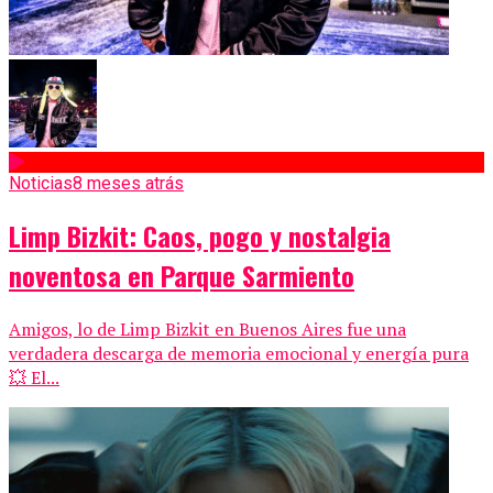
Noticias
8 meses atrás
Limp Bizkit: Caos, pogo y nostalgia
noventosa en Parque Sarmiento
Amigos, lo de Limp Bizkit en Buenos Aires fue una
verdadera descarga de memoria emocional y energía pura
💥 El...