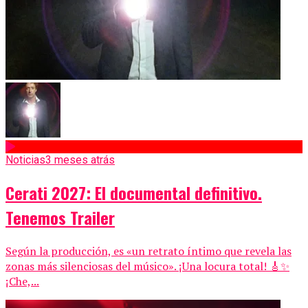
Noticias
3 meses atrás
Cerati 2027: El documental definitivo.
Tenemos Trailer
Según la producción, es «un retrato íntimo que revela las
zonas más silenciosas del músico». ¡Una locura total! 🎸✨
¡Che,...