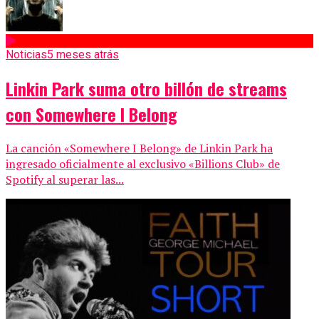
Noticias
5 meses atrás
Linkin Park suma otro billón de streams
con Somewhere I Belong
La canción «Somewhere I Belong» de Linkin Park ha
ingresado oficialmente al exclusivo «Billions Club» de
Spotify al superar las...