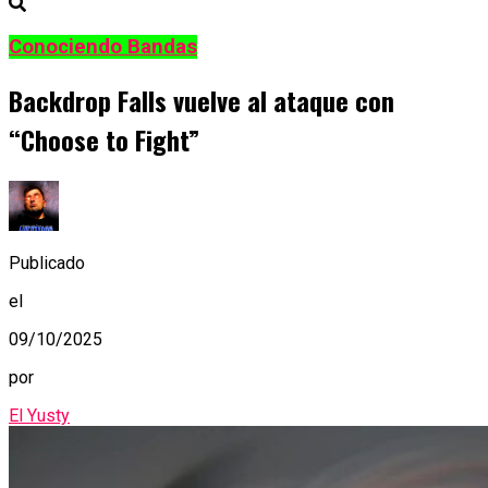
Conociendo Bandas
Backdrop Falls vuelve al ataque con
“Choose to Fight”
Publicado
el
09/10/2025
por
El Yusty