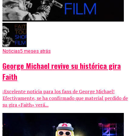
Noticias
5 meses atrás
George Michael revive su histórica gira
Faith
¡Excelente noticia para los fans de George Michael!
Efectivamente, se ha confirmado que material perdido de
su gira «Faith» verá...