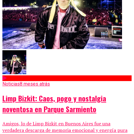
Noticias
8 meses atrás
Limp Bizkit: Caos, pogo y nostalgia
noventosa en Parque Sarmiento
Amigos, lo de Limp Bizkit en Buenos Aires fue una
verdadera descarga de memoria emocional y energía pura