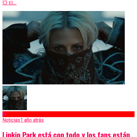
💥 El...
Noticias
1 año atrás
Linkin Park está con todo y los fans están