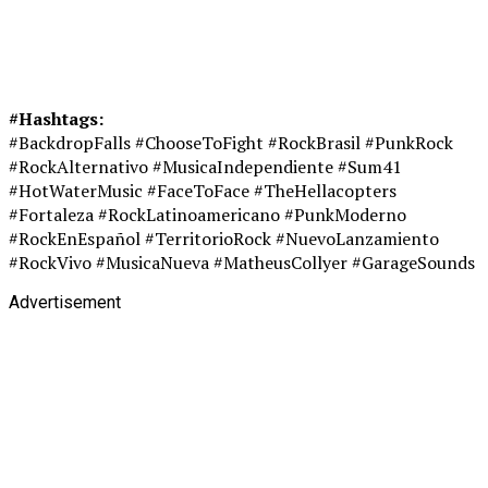
#Hashtags:
#BackdropFalls #ChooseToFight #RockBrasil #PunkRock
#RockAlternativo #MusicaIndependiente #Sum41
#HotWaterMusic #FaceToFace #TheHellacopters
#Fortaleza #RockLatinoamericano #PunkModerno
#RockEnEspañol #TerritorioRock #NuevoLanzamiento
#RockVivo #MusicaNueva #MatheusCollyer #GarageSounds
Advertisement