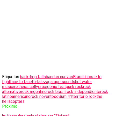
Etiquetas:
backdrop falls
bandas nuevas
Brasil
choose to
fight
face to face
fortaleza
garage sounds
hot water
music
matheus collyer
oxigenio fest
punk rock
rock
alternativo
rock argentino
rock brasil
rock independiente
rock
latinoamericano
rock noventoso
Sum 41
territorio rock
the
hellacopters
Próximo
Ivy Negro desciende al alma con “Tártaro”