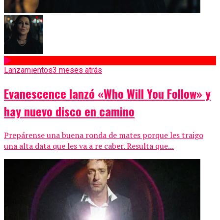
Lanzamientos
3 meses atrás
Evanescence lanzó «Who Will You Follow» y
hay nuevo disco en camino
Prepárense una buena ronda de mates porque les traigo
una alta data que les va a re caber. Resulta que...