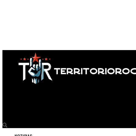
Territorio Rock
CLANG LANZA presenta CATARSIS Su primer single y videoclip.