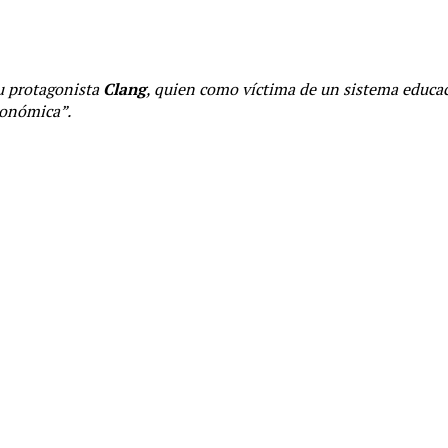
su protagonista
Clang
, quien como víctima de un sistema educac
conómica”.