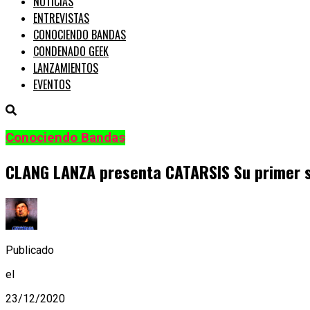
NOTICIAS
ENTREVISTAS
CONOCIENDO BANDAS
CONDENADO GEEK
LANZAMIENTOS
EVENTOS
Conociendo Bandas
CLANG LANZA presenta CATARSIS Su primer si
Publicado
el
23/12/2020