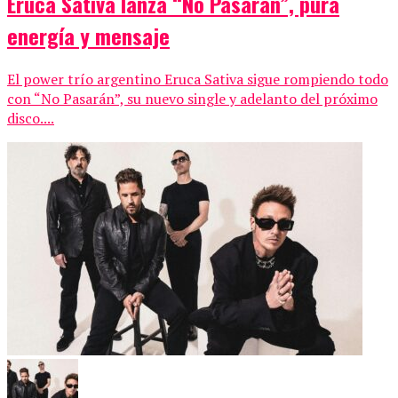
Eruca Sativa lanza “No Pasarán”, pura
energía y mensaje
El power trío argentino Eruca Sativa sigue rompiendo todo
con “No Pasarán”, su nuevo single y adelanto del próximo
disco....