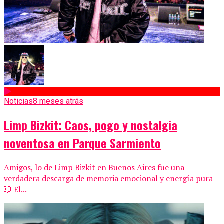
Noticias
8 meses atrás
Limp Bizkit: Caos, pogo y nostalgia
noventosa en Parque Sarmiento
Amigos, lo de Limp Bizkit en Buenos Aires fue una
verdadera descarga de memoria emocional y energía pura
💥 El...