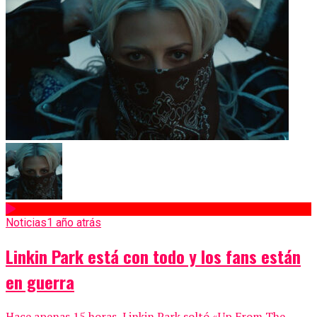
Noticias
1 año atrás
Linkin Park está con todo y los fans están
en guerra
Hace apenas 15 horas, Linkin Park soltó «Up From The