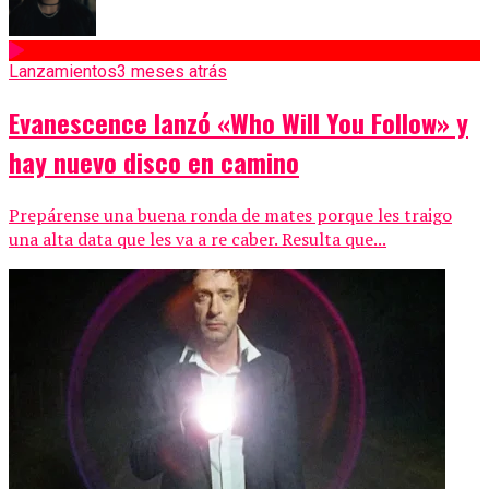
Lanzamientos
3 meses atrás
Evanescence lanzó «Who Will You Follow» y
hay nuevo disco en camino
Prepárense una buena ronda de mates porque les traigo
una alta data que les va a re caber. Resulta que...