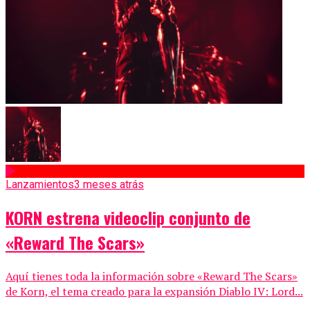
Lanzamientos
3 meses atrás
KORN estrena videoclip conjunto de
«Reward The Scars»
Aquí tienes toda la información sobre «Reward The Scars»
de Korn, el tema creado para la expansión Diablo IV: Lord...