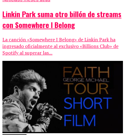
Linkin Park suma otro billón de streams
con Somewhere I Belong
La canción «Somewhere I Belong» de Linkin Park ha
ingresado oficialmente al exclusivo «Billions Club» de
Spotify al superar las...