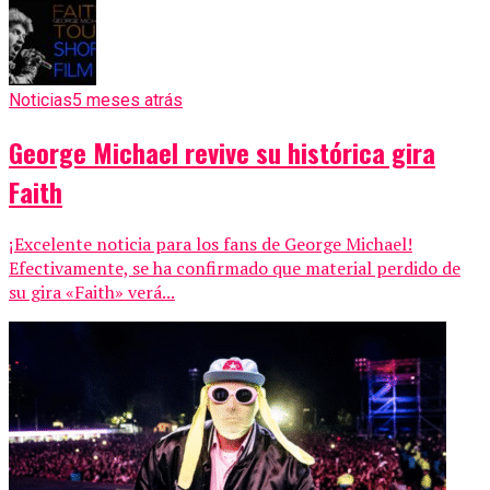
Noticias
5 meses atrás
George Michael revive su histórica gira
Faith
¡Excelente noticia para los fans de George Michael!
Efectivamente, se ha confirmado que material perdido de
su gira «Faith» verá...