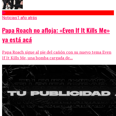
Noticias
1 año atrás
Papa Roach no afloja: «Even If It Kills Me»
ya está acá
Papa Roach sigue al pie del cañón con su nuevo tema Even
If It Kills Me, una bomba cargada de...