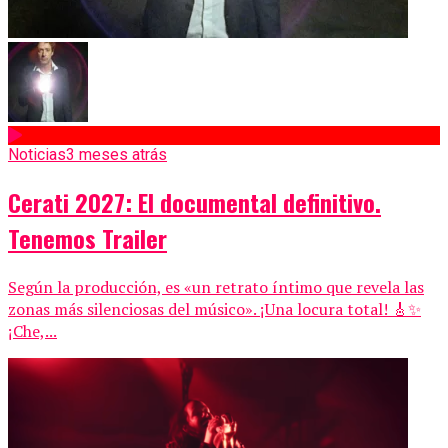
Noticias
3 meses atrás
Cerati 2027: El documental definitivo.
Tenemos Trailer
Según la producción, es «un retrato íntimo que revela las
zonas más silenciosas del músico». ¡Una locura total! 🎸✨
¡Che,...