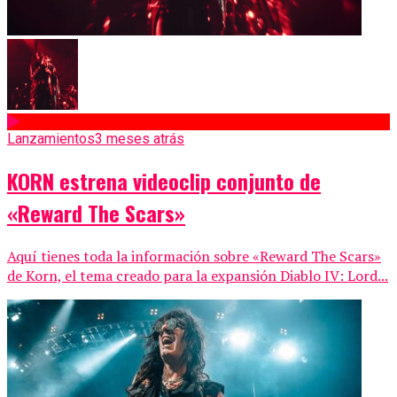
Lanzamientos
3 meses atrás
KORN estrena videoclip conjunto de
«Reward The Scars»
Aquí tienes toda la información sobre «Reward The Scars»
de Korn, el tema creado para la expansión Diablo IV: Lord...