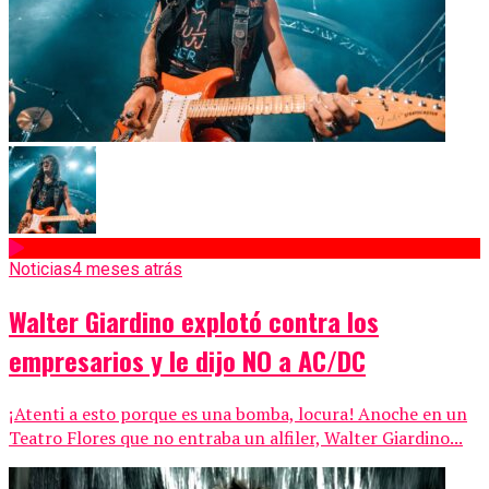
Noticias
4 meses atrás
Walter Giardino explotó contra los
empresarios y le dijo NO a AC/DC
¡Atenti a esto porque es una bomba, locura! Anoche en un
Teatro Flores que no entraba un alfiler, Walter Giardino...