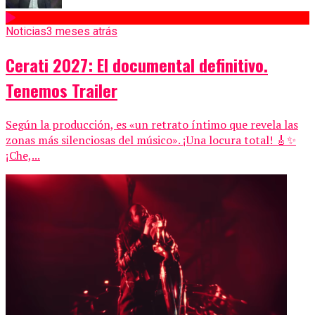
Noticias
3 meses atrás
Cerati 2027: El documental definitivo.
Tenemos Trailer
Según la producción, es «un retrato íntimo que revela las
zonas más silenciosas del músico». ¡Una locura total! 🎸✨
¡Che,...