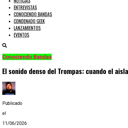
NOTICIAS
ENTREVISTAS
CONOCIENDO BANDAS
CONDENADO GEEK
LANZAMIENTOS
EVENTOS
Conociendo Bandas
El sonido denso del Trompas: cuando el aisl
Publicado
el
11/06/2026