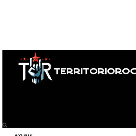
Territorio Rock
El sonido denso del Trompas: cuando el aislamiento se vuelve sl