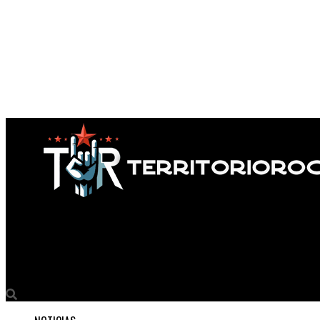
Territorio Rock
Entre amor y vértigo: el nuevo single de epoimóriròmiope