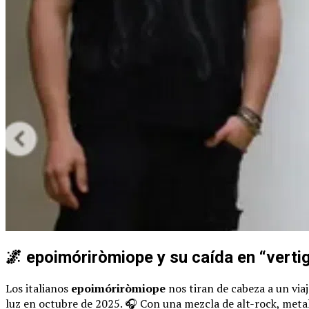
🌌 epoimóriròmiope y su caída en “vertig
Los italianos
epoimóriròmiope
nos tiran de cabeza a un via
luz en octubre de 2025. 🎧 Con una mezcla de alt-rock, metal