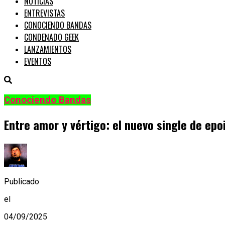
NOTICIAS
ENTREVISTAS
CONOCIENDO BANDAS
CONDENADO GEEK
LANZAMIENTOS
EVENTOS
Conociendo Bandas
Entre amor y vértigo: el nuevo single de ep
Publicado
el
04/09/2025