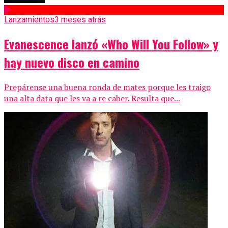
Lanzamientos
3 meses atrás
Evanescence lanzó «Who Will You Follow» y
hay nuevo disco en camino
Prepárense una buena ronda de mates porque les traigo
una alta data que les va a re caber. Resulta que...