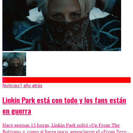
Noticias
1 año atrás
Linkin Park está con todo y los fans están
en guerra
Hace apenas 15 horas, Linkin Park soltó «Up From The
Bottom» y, como si fuera poco, anunciaron el «From Zero...