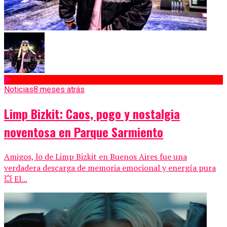
Noticias
8 meses atrás
Limp Bizkit: Caos, pogo y nostalgia
noventosa en Parque Sarmiento
Amigos, lo de Limp Bizkit en Buenos Aires fue una
verdadera descarga de memoria emocional y energía pura
💥 El...