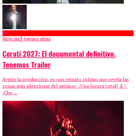
Noticias
3 meses atrás
Cerati 2027: El documental definitivo.
Tenemos Trailer
Según la producción, es «un retrato íntimo que revela las
zonas más silenciosas del músico». ¡Una locura total! 🎸✨
¡Che,...