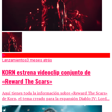
Lanzamientos
3 meses atrás
KORN estrena videoclip conjunto de
«Reward The Scars»
Aquí tienes toda la información sobre «Reward The Scars»
de Korn, el tema creado para la expansión Diablo IV: Lord...