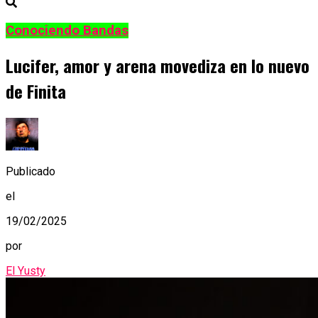
Conociendo Bandas
Lucifer, amor y arena movediza en lo nuevo
de Finita
Publicado
el
19/02/2025
por
El Yusty