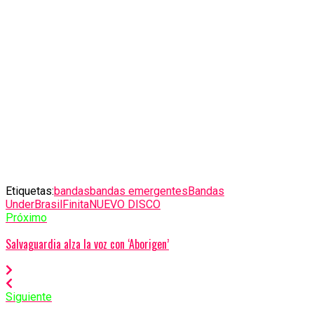
Etiquetas:
bandas
bandas emergentes
Bandas
Under
Brasil
Finita
NUEVO DISCO
Próximo
Salvaguardia alza la voz con ‘Aborigen’
Siguiente