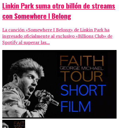
Linkin Park suma otro billón de streams
con Somewhere I Belong
La canción «Somewhere I Belong» de Linkin Park ha
ingresado oficialmente al exclusivo «Billions Club» de
Spotify al superar las...