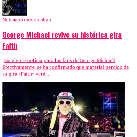
Noticias
5 meses atrás
George Michael revive su histórica gira
Faith
¡Excelente noticia para los fans de George Michael!
Efectivamente, se ha confirmado que material perdido de
su gira «Faith» verá...