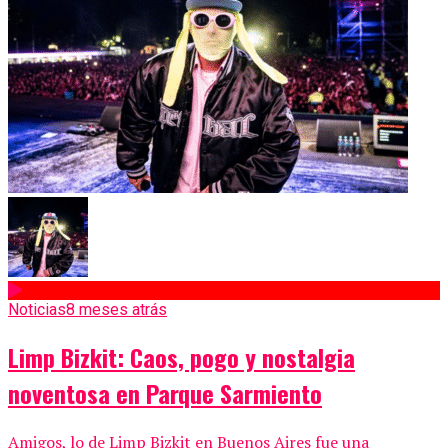
Noticias
8 meses atrás
Limp Bizkit: Caos, pogo y nostalgia
noventosa en Parque Sarmiento
Amigos, lo de Limp Bizkit en Buenos Aires fue una