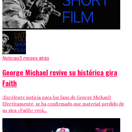
Noticias
5 meses atrás
George Michael revive su histórica gira
Faith
¡Excelente noticia para los fans de George Michael!
Efectivamente, se ha confirmado que material perdido de
su gira «Faith» verá...