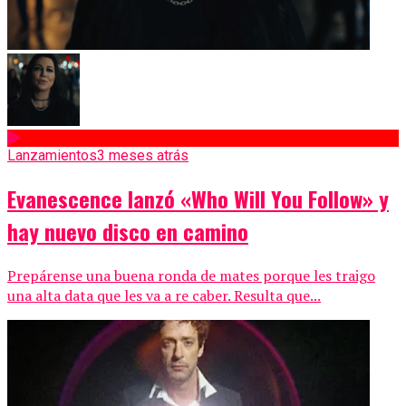
Lanzamientos
3 meses atrás
Evanescence lanzó «Who Will You Follow» y
hay nuevo disco en camino
Prepárense una buena ronda de mates porque les traigo
una alta data que les va a re caber. Resulta que...