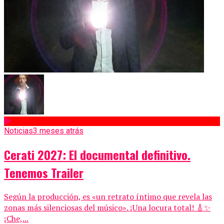
Noticias
3 meses atrás
Cerati 2027: El documental definitivo.
Tenemos Trailer
Según la producción, es «un retrato íntimo que revela las
zonas más silenciosas del músico». ¡Una locura total! 🎸✨
¡Che,...