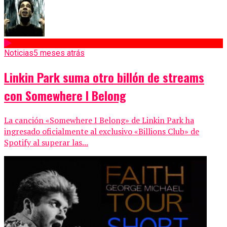
Noticias
5 meses atrás
Linkin Park suma otro billón de streams
con Somewhere I Belong
La canción «Somewhere I Belong» de Linkin Park ha
ingresado oficialmente al exclusivo «Billions Club» de
Spotify al superar las...