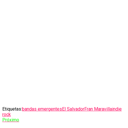
Etiquetas:
bandas emergentes
El Salvador
Fran Maravilla
indie
rock
Próximo