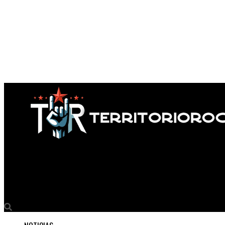
Territorio Rock
¡La banda finlandesa de Dark Metal MMD lanzó un nuevo sencillo, 