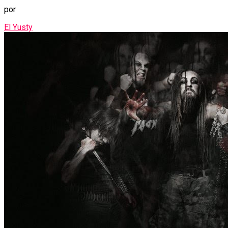
por
El Yusty