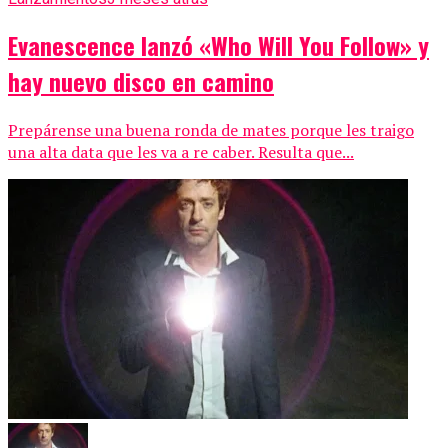
Evanescence lanzó «Who Will You Follow» y
hay nuevo disco en camino
Prepárense una buena ronda de mates porque les traigo
una alta data que les va a re caber. Resulta que...