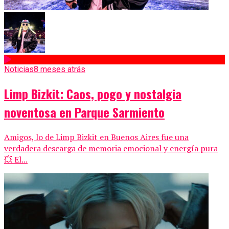
Noticias
8 meses atrás
Limp Bizkit: Caos, pogo y nostalgia
noventosa en Parque Sarmiento
Amigos, lo de Limp Bizkit en Buenos Aires fue una
verdadera descarga de memoria emocional y energía pura
💥 El...