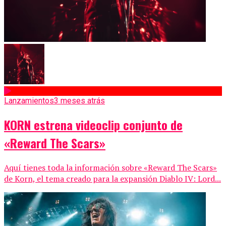
Lanzamientos
3 meses atrás
KORN estrena videoclip conjunto de
«Reward The Scars»
Aquí tienes toda la información sobre «Reward The Scars»
de Korn, el tema creado para la expansión Diablo IV: Lord...