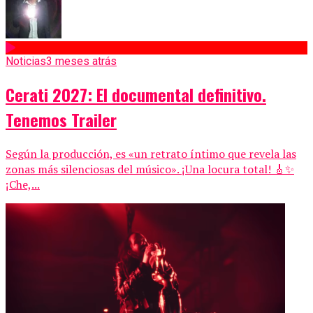
Noticias
3 meses atrás
Cerati 2027: El documental definitivo.
Tenemos Trailer
Según la producción, es «un retrato íntimo que revela las
zonas más silenciosas del músico». ¡Una locura total! 🎸✨
¡Che,...