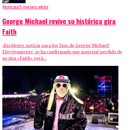
Noticias
5 meses atrás
George Michael revive su histórica gira
Faith
¡Excelente noticia para los fans de George Michael!
Efectivamente, se ha confirmado que material perdido de
su gira «Faith» verá...