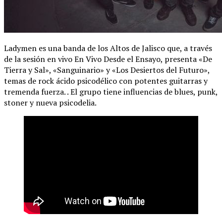
Ladymen es una banda de los Altos de Jalisco que, a través
de la sesión en vivo En Vivo Desde el Ensayo, presenta «De
Tierra y Sal», «Sanguinario» y «Los Desiertos del Futuro»,
temas de rock ácido psicodélico con potentes guitarras y
tremenda fuerza. . El grupo tiene influencias de blues, punk,
stoner y nueva psicodelia.