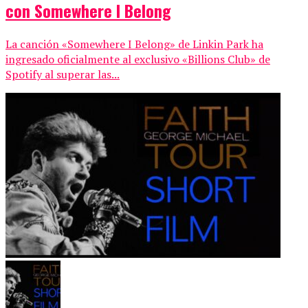
con Somewhere I Belong
La canción «Somewhere I Belong» de Linkin Park ha
ingresado oficialmente al exclusivo «Billions Club» de
Spotify al superar las...