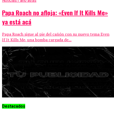
Noticias
1 año atrás
Papa Roach no afloja: «Even If It Kills Me»
ya está acá
Papa Roach sigue al pie del cañón con su nuevo tema Even
If It Kills Me, una bomba cargada de...
Destacados