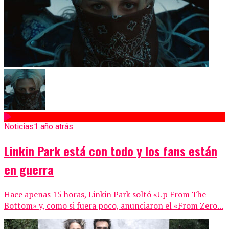
Noticias
1 año atrás
Linkin Park está con todo y los fans están
en guerra
Hace apenas 15 horas, Linkin Park soltó «Up From The
Bottom» y, como si fuera poco, anunciaron el «From Zero...