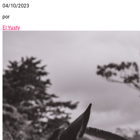
04/10/2023
por
El Yusty