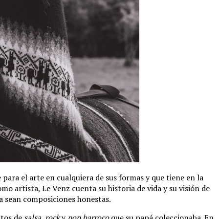
 para el arte en cualquiera de sus formas y que tiene en la
o artista, Le Venz cuenta su historia de vida y su visión de
a sean composiciones honestas.
atos de
salsa
,
rock
y
pop barroco
que su papá coleccionaba. En