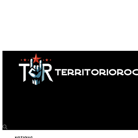
Territorio Rock
Le Venz el artista que redefine el pop alternativo en Latinoamér