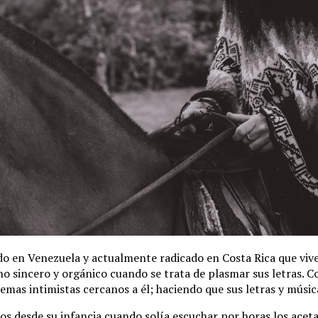
ido en Venezuela y actualmente radicado en Costa Rica que vive
 sincero y orgánico cuando se trata de plasmar sus letras. Com
s intimistas cercanos a él; haciendo que sus letras y músic
os desde su infancia cuando solía escuchar por horas los acet