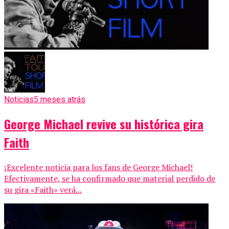
Noticias
5 meses atrás
George Michael revive su histórica gira
Faith
¡Excelente noticia para los fans de George Michael!
Efectivamente, se ha confirmado que material perdido de
su gira «Faith» verá...