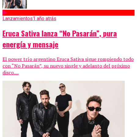
Lanzamientos
1 año atrás
Eruca Sativa lanza “No Pasarán”, pura
energía y mensaje
El power trío argentino Eruca Sativa sigue rompiendo todo
con “No Pasarán”, su nuevo single y adelanto del próximo
disco....