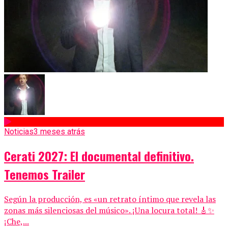
Noticias
3 meses atrás
Cerati 2027: El documental definitivo.
Tenemos Trailer
Según la producción, es «un retrato íntimo que revela las
zonas más silenciosas del músico». ¡Una locura total! 🎸✨
¡Che,...