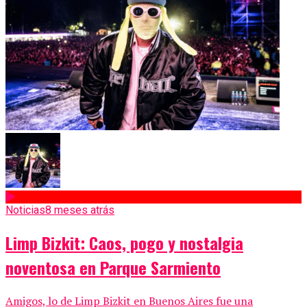
Noticias
8 meses atrás
Limp Bizkit: Caos, pogo y nostalgia
noventosa en Parque Sarmiento
Amigos, lo de Limp Bizkit en Buenos Aires fue una