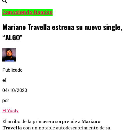
Conociendo Bandas
Mariano Travella estrena su nuevo single,
“ALGO”
Publicado
el
04/10/2023
por
El Yusty
El arribo de la primavera sorprende a
Mariano
Travella
con un notable autodescubrimiento de su