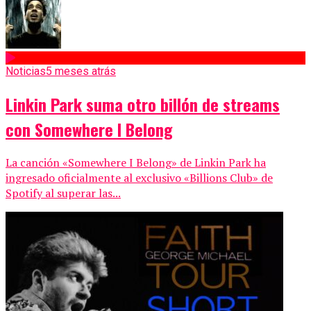
Noticias
5 meses atrás
Linkin Park suma otro billón de streams
con Somewhere I Belong
La canción «Somewhere I Belong» de Linkin Park ha
ingresado oficialmente al exclusivo «Billions Club» de
Spotify al superar las...