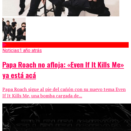
Noticias
1 año atrás
Papa Roach no afloja: «Even If It Kills Me»
ya está acá
Papa Roach sigue al pie del cañón con su nuevo tema Even
If It Kills Me, una bomba cargada de...