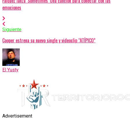
Falquez lanza ‘Sometimes’ Una canción para conectar con las
emociones
Siguiente
Cooper estrena su nuevo single y videoclip “ATÍPICO”
El Yusty
Advertisement