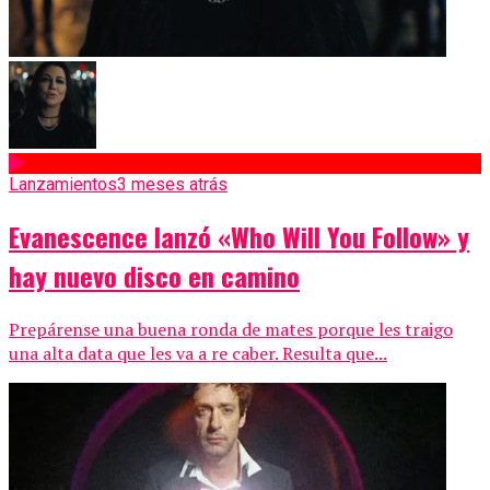
Lanzamientos
3 meses atrás
Evanescence lanzó «Who Will You Follow» y
hay nuevo disco en camino
Prepárense una buena ronda de mates porque les traigo
una alta data que les va a re caber. Resulta que...