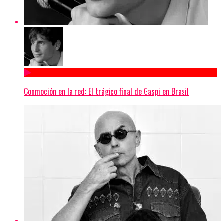
Conmoción en la red: El trágico final de Gaspi en Brasil