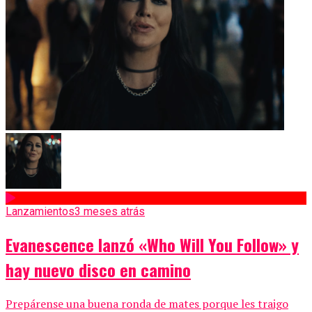
Lanzamientos
3 meses atrás
Evanescence lanzó «Who Will You Follow» y
hay nuevo disco en camino
Prepárense una buena ronda de mates porque les traigo