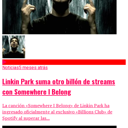
Noticias
5 meses atrás
Linkin Park suma otro billón de streams
con Somewhere I Belong
La canción «Somewhere I Belong» de Linkin Park ha
ingresado oficialmente al exclusivo «Billions Club» de
Spotify al superar las...