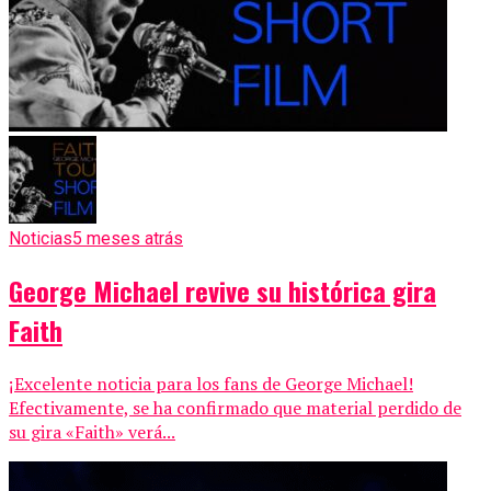
Noticias
5 meses atrás
George Michael revive su histórica gira
Faith
¡Excelente noticia para los fans de George Michael!
Efectivamente, se ha confirmado que material perdido de
su gira «Faith» verá...