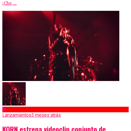
¡Che,...
Lanzamientos
3 meses atrás
KORN estrena videoclip conjunto de