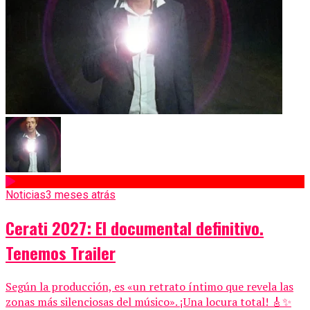
Noticias
3 meses atrás
Cerati 2027: El documental definitivo.
Tenemos Trailer
Según la producción, es «un retrato íntimo que revela las
zonas más silenciosas del músico». ¡Una locura total! 🎸✨