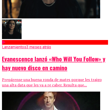
Lanzamientos
3 meses atrás
Evanescence lanzó «Who Will You Follow» y
hay nuevo disco en camino
Prepárense una buena ronda de mates porque les traigo
una alta data que les va a re caber. Resulta que...