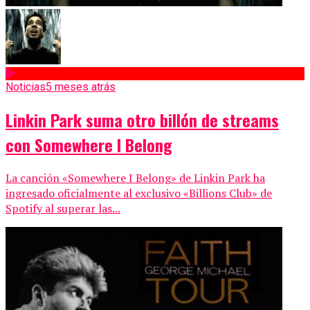
Noticias
5 meses atrás
Linkin Park suma otro billón de streams
con Somewhere I Belong
La canción «Somewhere I Belong» de Linkin Park ha
ingresado oficialmente al exclusivo «Billions Club» de
Spotify al superar las...