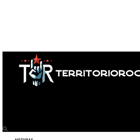
Territorio Rock
Qenqo Lanza su Nuevo EP «Sumahuasi» y Lleva el Rock a la Psicod