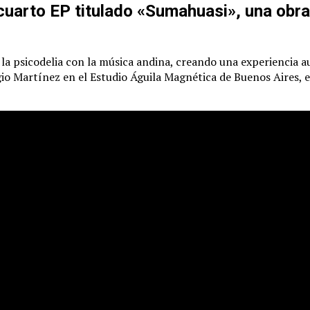
uarto EP titulado «Sumahuasi», una obra
 la psicodelia con la música andina, creando una experiencia a
io Martínez en el Estudio Águila Magnética de Buenos Aires, e