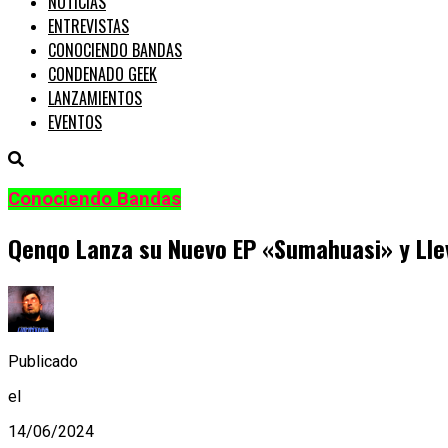
NOTICIAS
ENTREVISTAS
CONOCIENDO BANDAS
CONDENADO GEEK
LANZAMIENTOS
EVENTOS
Conociendo Bandas
Qenqo Lanza su Nuevo EP «Sumahuasi» y Llev
Publicado
el
14/06/2024