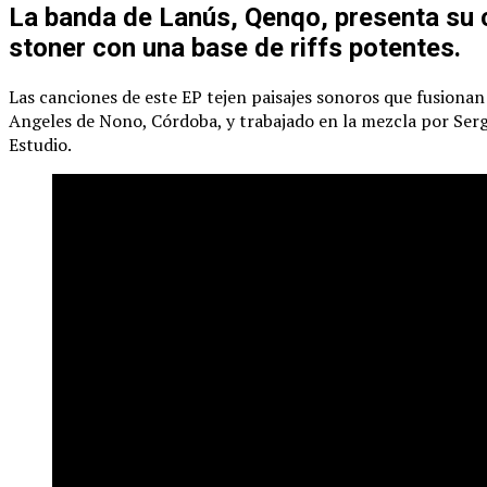
La banda de Lanús, Qenqo, presenta su c
stoner con una base de riffs potentes.
Las canciones de este EP tejen paisajes sonoros que fusionan
Angeles de Nono, Córdoba, y trabajado en la mezcla por Serg
Estudio.