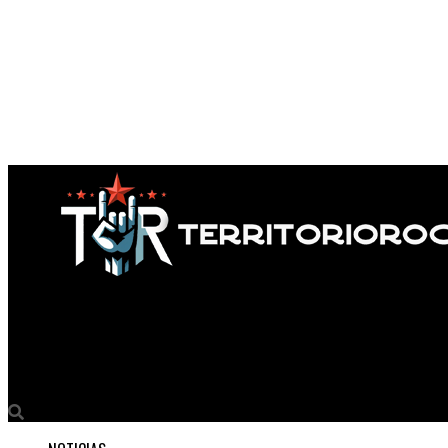
Territorio Rock
Raised By Haze Anuncia su Nuevo Sencillo ‘Freedom’ y su Álbum 