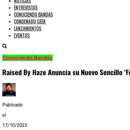
NOTICIAS
ENTREVISTAS
CONOCIENDO BANDAS
CONDENADO GEEK
LANZAMIENTOS
EVENTOS
Conociendo Bandas
Raised By Haze Anuncia su Nuevo Sencillo ‘
Publicado
el
17/10/2023