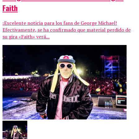
Faith
¡Excelente noticia para los fans de George Michael!
Efectivamente, se ha confirmado que material perdido de
su gira «Faith» verá...