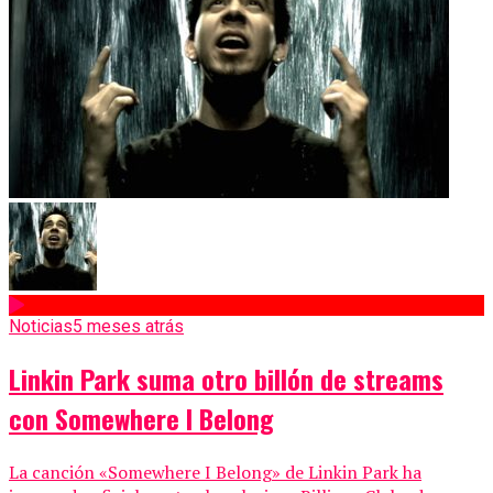
Noticias
5 meses atrás
Linkin Park suma otro billón de streams
con Somewhere I Belong
La canción «Somewhere I Belong» de Linkin Park ha