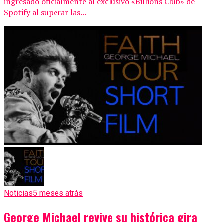
ingresado oficialmente al exclusivo «Billions Club» de
Spotify al superar las...
Noticias
5 meses atrás
George Michael revive su histórica gira