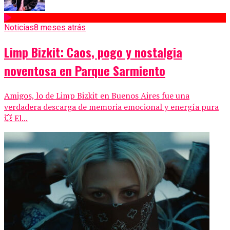
Noticias
8 meses atrás
Limp Bizkit: Caos, pogo y nostalgia
noventosa en Parque Sarmiento
Amigos, lo de Limp Bizkit en Buenos Aires fue una
verdadera descarga de memoria emocional y energía pura
💥 El...