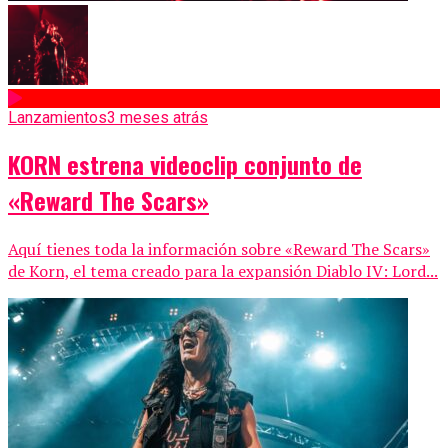
Lanzamientos
3 meses atrás
KORN estrena videoclip conjunto de
«Reward The Scars»
Aquí tienes toda la información sobre «Reward The Scars»
de Korn, el tema creado para la expansión Diablo IV: Lord...