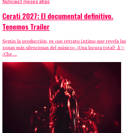
Noticias
3 meses atrás
Cerati 2027: El documental definitivo.
Tenemos Trailer
Según la producción, es «un retrato íntimo que revela las
zonas más silenciosas del músico». ¡Una locura total! 🎸✨
¡Che,...