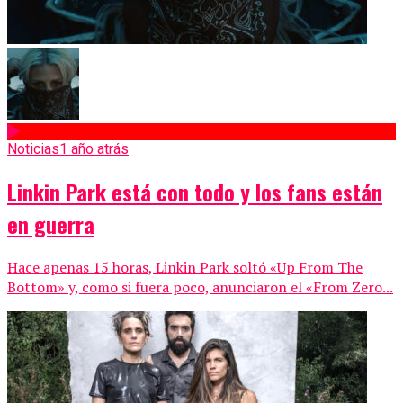
Noticias
1 año atrás
Linkin Park está con todo y los fans están
en guerra
Hace apenas 15 horas, Linkin Park soltó «Up From The
Bottom» y, como si fuera poco, anunciaron el «From Zero...