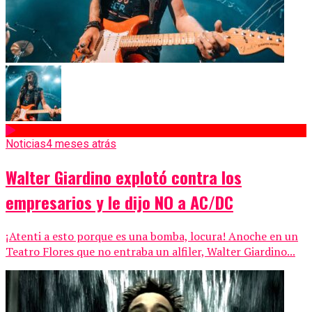
Noticias
4 meses atrás
Walter Giardino explotó contra los
empresarios y le dijo NO a AC/DC
¡Atenti a esto porque es una bomba, locura! Anoche en un
Teatro Flores que no entraba un alfiler, Walter Giardino...