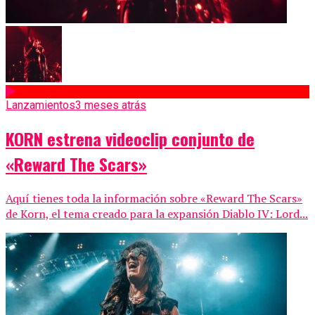
Lanzamientos
3 meses atrás
KORN estrena videoclip conjunto de
«Reward The Scars»
Aquí tienes toda la información sobre «Reward The Scars»
de Korn, el tema creado para la expansión Diablo IV: Lord...