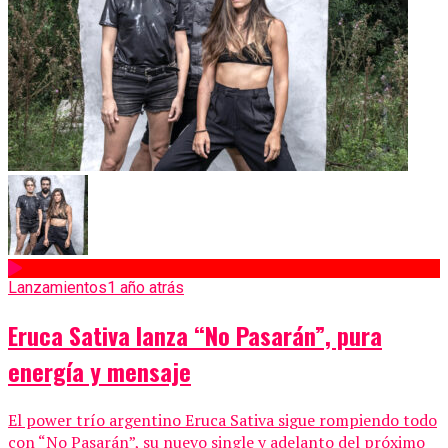
Lanzamientos
1 año atrás
Eruca Sativa lanza “No Pasarán”, pura
energía y mensaje
El power trío argentino Eruca Sativa sigue rompiendo todo
con “No Pasarán”, su nuevo single y adelanto del próximo