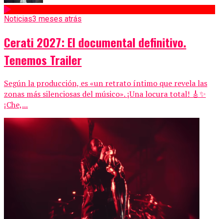
Noticias
3 meses atrás
Cerati 2027: El documental definitivo.
Tenemos Trailer
Según la producción, es «un retrato íntimo que revela las
zonas más silenciosas del músico». ¡Una locura total! 🎸✨
¡Che,...