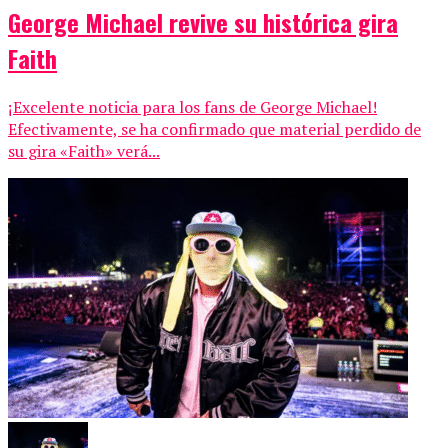
George Michael revive su histórica gira
Faith
¡Excelente noticia para los fans de George Michael!
Efectivamente, se ha confirmado que material perdido de
su gira «Faith» verá...