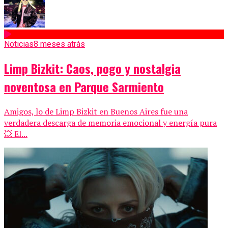
Noticias
8 meses atrás
Limp Bizkit: Caos, pogo y nostalgia
noventosa en Parque Sarmiento
Amigos, lo de Limp Bizkit en Buenos Aires fue una
verdadera descarga de memoria emocional y energía pura
💥 El...