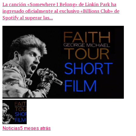
La canción «Somewhere I Belong» de Linkin Park ha
ingresado oficialmente al exclusivo «Billions Club» de
Spotify al superar las...
Noticias
5 meses atrás