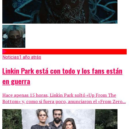
Noticias
1 año atrás
Linkin Park está con todo y los fans están
en guerra
Hace apenas 15 horas, Linkin Park soltó «Up From The
Bottom» y, como si fuera poco, anunciaron el «From Zero...