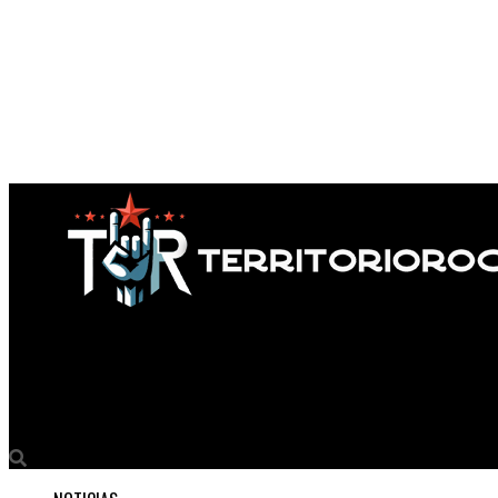
Territorio Rock
Seda Carmín y Juanse: una alianza explosiva del rock nacional