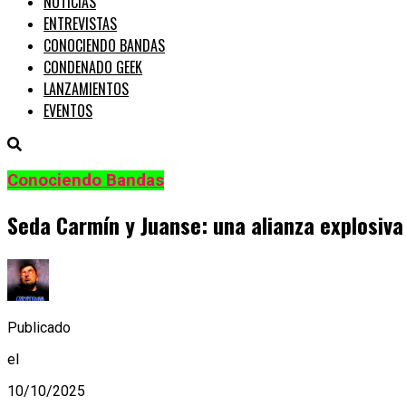
NOTICIAS
ENTREVISTAS
CONOCIENDO BANDAS
CONDENADO GEEK
LANZAMIENTOS
EVENTOS
Conociendo Bandas
Seda Carmín y Juanse: una alianza explosiva
Publicado
el
10/10/2025