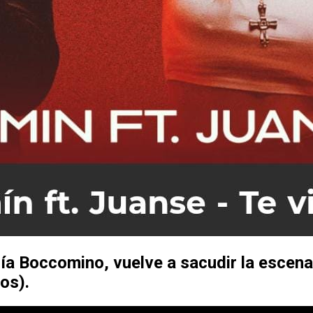
lía Boccomino
, vuelve a sacudir la escen
os).