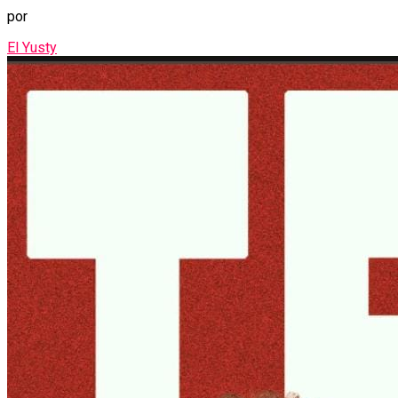
por
El Yusty