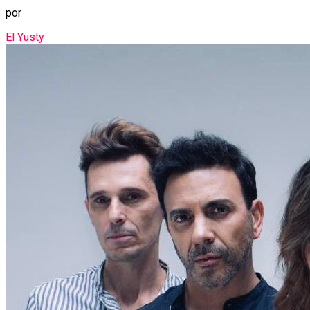
por
El Yusty