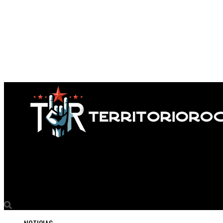
Territorio Rock
Traama y su nuevo viaje introspectivo: “La Casa”