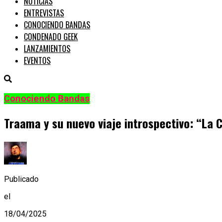
NOTICIAS
ENTREVISTAS
CONOCIENDO BANDAS
CONDENADO GEEK
LANZAMIENTOS
EVENTOS
Conociendo Bandas
Traama y su nuevo viaje introspectivo: “La 
Publicado
el
18/04/2025