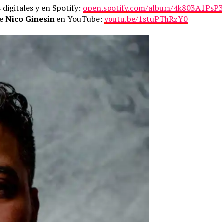
 digitales y en Spotify:
open.spotify.com/album/4k803A1Ps
de
Nico Ginesin
en YouTube:
youtu.be/1stuPThRzY0