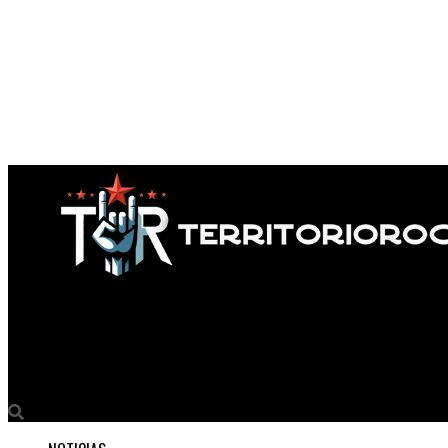
Territorio Rock
¡Nico Ginesin anuncia su esperado nuevo álbum: “Rumbo”!