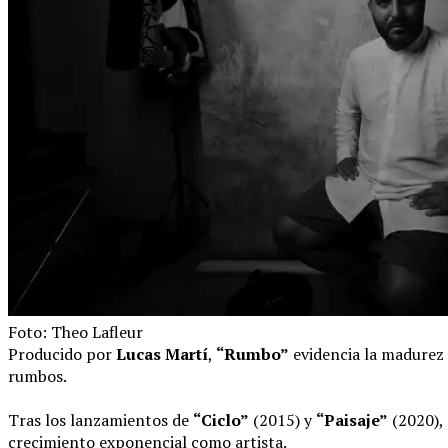
Foto: Theo Lafleur
Producido por
Lucas Martí
,
“Rumbo”
evidencia la madurez 
rumbos.
Tras los lanzamientos de
“Ciclo”
(2015) y
“Paisaje”
(2020),
crecimiento exponencial como artista.