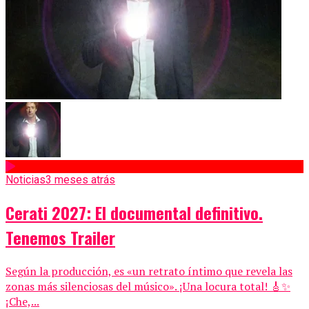
Noticias
3 meses atrás
Cerati 2027: El documental definitivo.
Tenemos Trailer
Según la producción, es «un retrato íntimo que revela las
zonas más silenciosas del músico». ¡Una locura total! 🎸✨
¡Che,...