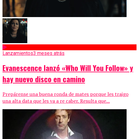
Lanzamientos
3 meses atrás
Evanescence lanzó «Who Will You Follow» y
hay nuevo disco en camino
Prepárense una buena ronda de mates porque les traigo
una alta data que les va a re caber. Resulta que...