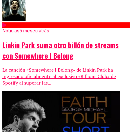
Noticias
5 meses atrás
Linkin Park suma otro billón de streams
con Somewhere I Belong
La canción «Somewhere I Belong» de Linkin Park ha
ingresado oficialmente al exclusivo «Billions Club» de
Spotify al superar las...