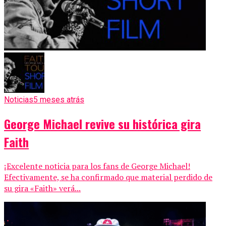
Noticias
5 meses atrás
George Michael revive su histórica gira
Faith
¡Excelente noticia para los fans de George Michael!
Efectivamente, se ha confirmado que material perdido de
su gira «Faith» verá...