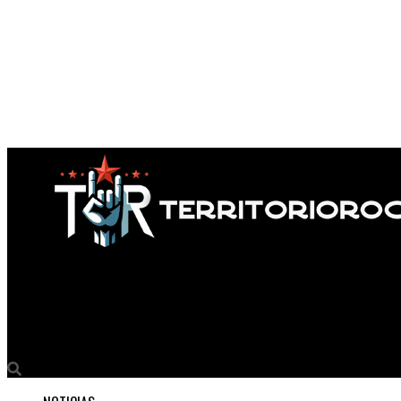
Territorio Rock
TRIPOLI presenta: «Sunny Day after a Storm»