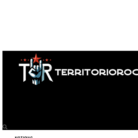
Territorio Rock
BRUCE DICKINSON nos visita en 2020 con un unipersonal en el Est