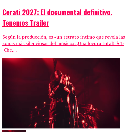
Cerati 2027: El documental definitivo.
Tenemos Trailer
Según la producción, es «un retrato íntimo que revela las
zonas más silenciosas del músico». ¡Una locura total! 🎸✨
¡Che,...