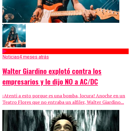
Noticias
4 meses atrás
Walter Giardino explotó contra los
empresarios y le dijo NO a AC/DC
¡Atenti a esto porque es una bomba, locura! Anoche en un
Teatro Flores que no entraba un alfiler, Walter Giardino...