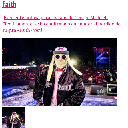
Faith
¡Excelente noticia para los fans de George Michael!
Efectivamente, se ha confirmado que material perdido de
su gira «Faith» verá...