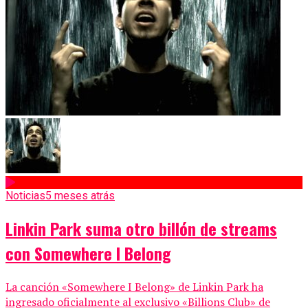
Noticias
5 meses atrás
Linkin Park suma otro billón de streams
con Somewhere I Belong
La canción «Somewhere I Belong» de Linkin Park ha
ingresado oficialmente al exclusivo «Billions Club» de