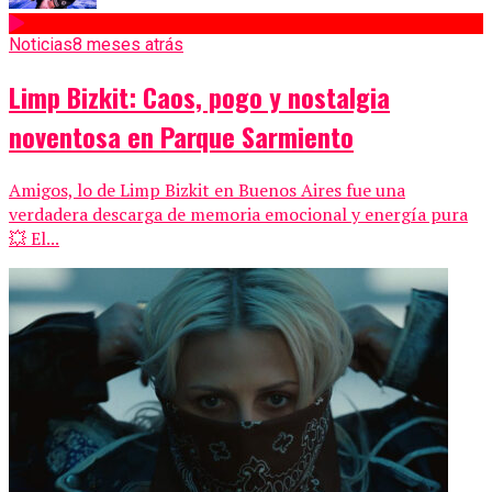
Noticias
8 meses atrás
Limp Bizkit: Caos, pogo y nostalgia
noventosa en Parque Sarmiento
Amigos, lo de Limp Bizkit en Buenos Aires fue una
verdadera descarga de memoria emocional y energía pura
💥 El...