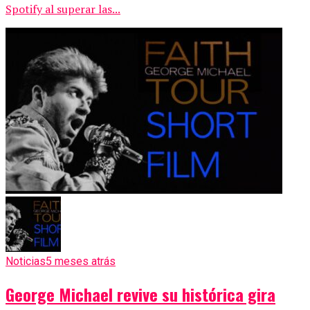
Spotify al superar las...
Noticias
5 meses atrás
George Michael revive su histórica gira