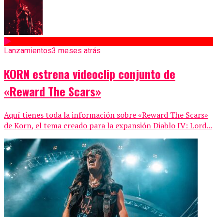
Lanzamientos
3 meses atrás
KORN estrena videoclip conjunto de
«Reward The Scars»
Aquí tienes toda la información sobre «Reward The Scars»
de Korn, el tema creado para la expansión Diablo IV: Lord...