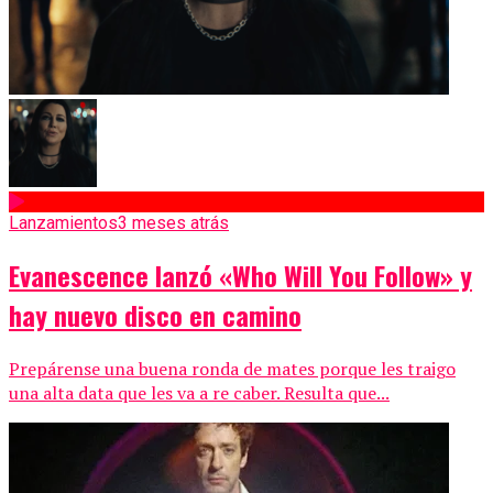
Lanzamientos
3 meses atrás
Evanescence lanzó «Who Will You Follow» y
hay nuevo disco en camino
Prepárense una buena ronda de mates porque les traigo
una alta data que les va a re caber. Resulta que...