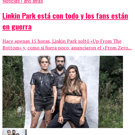
Noticias
1 año atrás
Linkin Park está con todo y los fans están
en guerra
Hace apenas 15 horas, Linkin Park soltó «Up From The
Bottom» y, como si fuera poco, anunciaron el «From Zero...