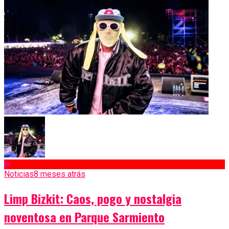
Noticias
8 meses atrás
Limp Bizkit: Caos, pogo y nostalgia
noventosa en Parque Sarmiento