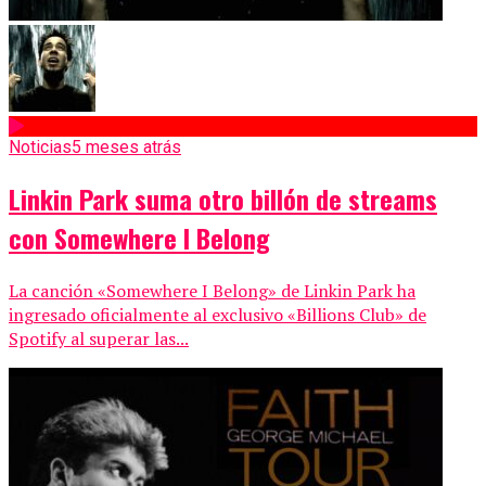
Noticias
5 meses atrás
Linkin Park suma otro billón de streams
con Somewhere I Belong
La canción «Somewhere I Belong» de Linkin Park ha
ingresado oficialmente al exclusivo «Billions Club» de
Spotify al superar las...