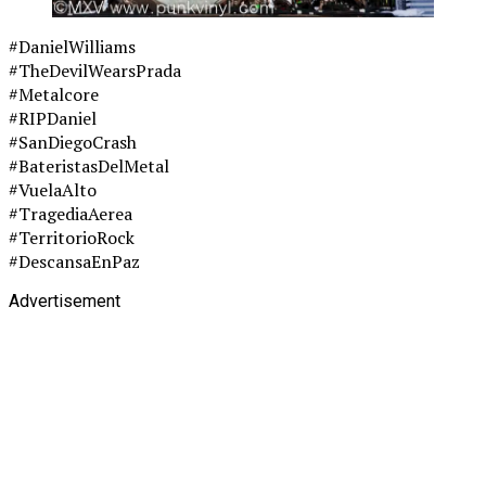
#DanielWilliams
#TheDevilWearsPrada
#Metalcore
#RIPDaniel
#SanDiegoCrash
#BateristasDelMetal
#VuelaAlto
#TragediaAerea
#TerritorioRock
#DescansaEnPaz
Advertisement