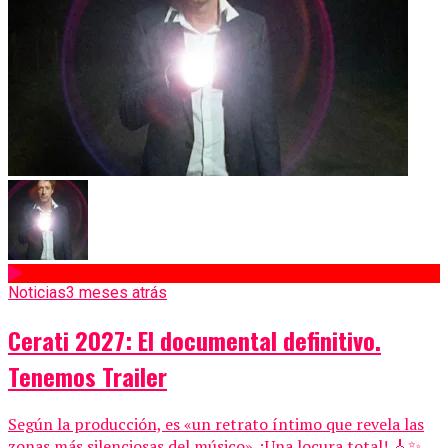
Noticias
3 meses atrás
Cerati 2027: El documental definitivo.
Tenemos Trailer
Según la producción, es «un retrato íntimo que revela las
zonas más silenciosas del músico». ¡Una locura total! 🎸✨