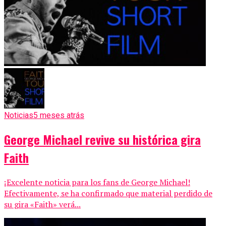
Noticias
5 meses atrás
George Michael revive su histórica gira
Faith
¡Excelente noticia para los fans de George Michael!
Efectivamente, se ha confirmado que material perdido de
su gira «Faith» verá...