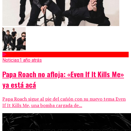
Noticias
1 año atrás
Papa Roach no afloja: «Even If It Kills Me»
ya está acá
Papa Roach sigue al pie del cañón con su nuevo tema Even
If It Kills Me, una bomba cargada de...