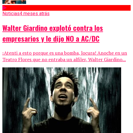
Noticias
4 meses atrás
Walter Giardino explotó contra los
empresarios y le dijo NO a AC/DC
¡Atenti a esto porque es una bomba, locura! Anoche en un
Teatro Flores que no entraba un alfiler, Walter Giardino...