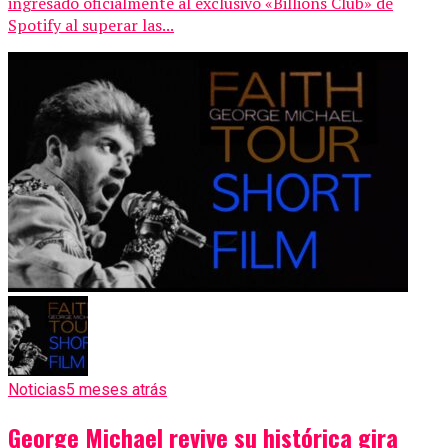
ingresado oficialmente al exclusivo «Billions Club» de
Spotify al superar las...
Noticias
5 meses atrás
George Michael revive su histórica gira