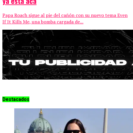
ya está acá
Papa Roach sigue al pie del cañón con su nuevo tema Even
If It Kills Me, una bomba cargada de...
Destacados