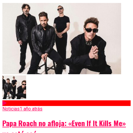
Noticias
1 año atrás
Papa Roach no afloja: «Even If It Kills Me»