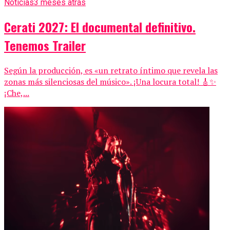
Noticias
3 meses atrás
Cerati 2027: El documental definitivo.
Tenemos Trailer
Según la producción, es «un retrato íntimo que revela las
zonas más silenciosas del músico». ¡Una locura total! 🎸✨
¡Che,...