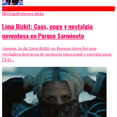
Noticias
8 meses atrás
Limp Bizkit: Caos, pogo y nostalgia
noventosa en Parque Sarmiento
Amigos, lo de Limp Bizkit en Buenos Aires fue una
verdadera descarga de memoria emocional y energía pura
💥 El...