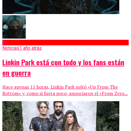
Noticias
1 año atrás
Linkin Park está con todo y los fans están
en guerra
Hace apenas 15 horas, Linkin Park soltó «Up From The
Bottom» y, como si fuera poco, anunciaron el «From Zero...