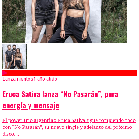
Lanzamientos
1 año atrás
Eruca Sativa lanza “No Pasarán”, pura
energía y mensaje
El power trío argentino Eruca Sativa sigue rompiendo todo
con “No Pasarán”, su nuevo single y adelanto del próximo
disco....