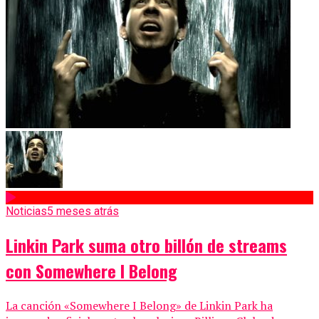
Noticias
5 meses atrás
Linkin Park suma otro billón de streams
con Somewhere I Belong
La canción «Somewhere I Belong» de Linkin Park ha