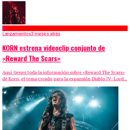
Lanzamientos
3 meses atrás
KORN estrena videoclip conjunto de
«Reward The Scars»
Aquí tienes toda la información sobre «Reward The Scars»
de Korn, el tema creado para la expansión Diablo IV: Lord...