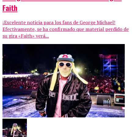
Faith
¡Excelente noticia para los fans de George Michael!
Efectivamente, se ha confirmado que material perdido de
su gira «Faith» verá...