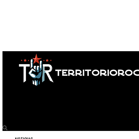
Territorio Rock
FEMIGANGSTA Presenta su nuevo single y video “Pajaritos”