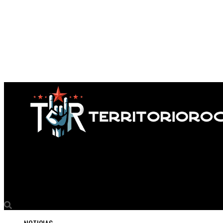
Territorio Rock
John Arango estrena’Rojo Carmesí’