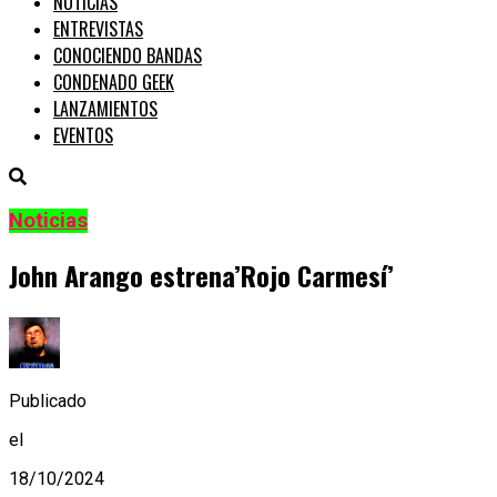
NOTICIAS
ENTREVISTAS
CONOCIENDO BANDAS
CONDENADO GEEK
LANZAMIENTOS
EVENTOS
Noticias
John Arango estrena’Rojo Carmesí’
Publicado
el
18/10/2024