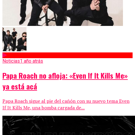
Noticias
1 año atrás
Papa Roach no afloja: «Even If It Kills Me»
ya está acá
Papa Roach sigue al pie del cañón con su nuevo tema Even
If It Kills Me, una bomba cargada de...