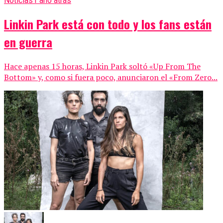
Noticias
1 año atrás
Linkin Park está con todo y los fans están
en guerra
Hace apenas 15 horas, Linkin Park soltó «Up From The
Bottom» y, como si fuera poco, anunciaron el «From Zero...