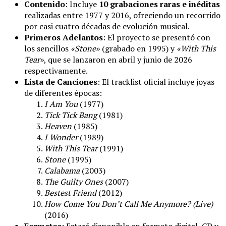
Contenido
: Incluye
10 grabaciones raras e inéditas
realizadas entre 1977 y 2016, ofreciendo un recorrido
por casi cuatro décadas de evolución musical.
Primeros Adelantos
: El proyecto se presentó con
los sencillos
«Stone»
(grabado en 1995) y
«With This
Tear»
, que se lanzaron en abril y junio de 2026
respectivamente.
Lista de Canciones
: El tracklist oficial incluye joyas
de diferentes épocas:
I Am You
(1977)
Tick Tick Bang
(1981)
Heaven
(1985)
I Wonder
(1989)
With This Tear
(1991)
Stone
(1995)
Calabama
(2003)
The Guilty Ones
(2007)
Bestest Friend
(2012)
How Come You Don’t Call Me Anymore? (Live)
(2016)
Formatos
: Estará disponible en formato digital, CD y