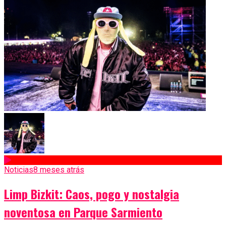
Noticias
8 meses atrás
Limp Bizkit: Caos, pogo y nostalgia
noventosa en Parque Sarmiento