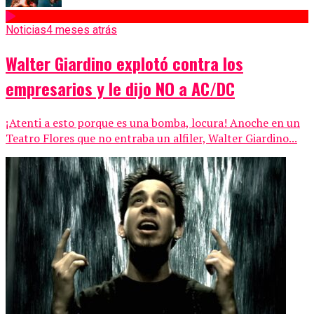
Noticias
4 meses atrás
Walter Giardino explotó contra los
empresarios y le dijo NO a AC/DC
¡Atenti a esto porque es una bomba, locura! Anoche en un
Teatro Flores que no entraba un alfiler, Walter Giardino...