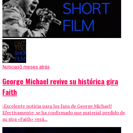
Noticias
5 meses atrás
George Michael revive su histórica gira
Faith
¡Excelente noticia para los fans de George Michael!
Efectivamente, se ha confirmado que material perdido de
su gira «Faith» verá...