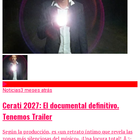
Noticias
3 meses atrás
Cerati 2027: El documental definitivo.
Tenemos Trailer
Según la producción, es «un retrato íntimo que revela las
zonas más silenciosas del músico». ¡Una locura total! 🎸✨