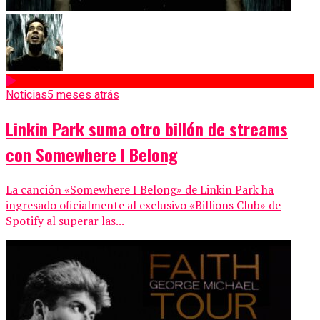
Noticias
5 meses atrás
Linkin Park suma otro billón de streams
con Somewhere I Belong
La canción «Somewhere I Belong» de Linkin Park ha
ingresado oficialmente al exclusivo «Billions Club» de
Spotify al superar las...