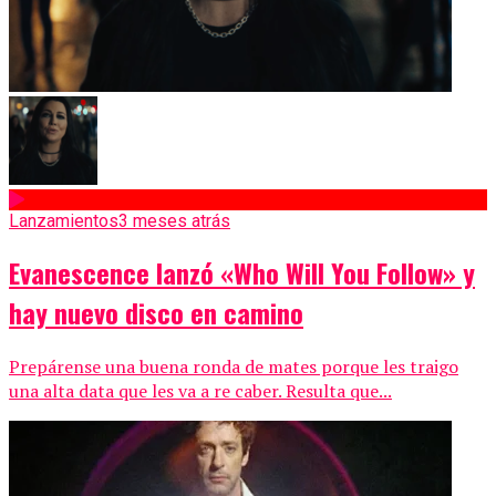
Lanzamientos
3 meses atrás
Evanescence lanzó «Who Will You Follow» y
hay nuevo disco en camino
Prepárense una buena ronda de mates porque les traigo
una alta data que les va a re caber. Resulta que...