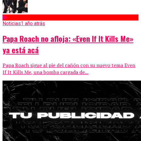
Noticias
1 año atrás
Papa Roach no afloja: «Even If It Kills Me»
ya está acá
Papa Roach sigue al pie del cañón con su nuevo tema Even
If It Kills Me, una bomba cargada de...