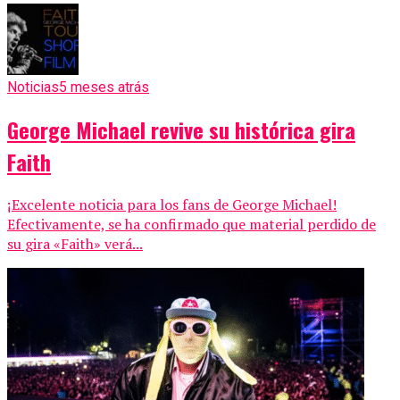
Noticias
5 meses atrás
George Michael revive su histórica gira
Faith
¡Excelente noticia para los fans de George Michael!
Efectivamente, se ha confirmado que material perdido de
su gira «Faith» verá...