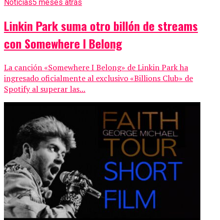
Noticias
5 meses atrás
Linkin Park suma otro billón de streams
con Somewhere I Belong
La canción «Somewhere I Belong» de Linkin Park ha
ingresado oficialmente al exclusivo «Billions Club» de
Spotify al superar las...