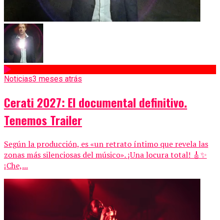
Noticias
3 meses atrás
Cerati 2027: El documental definitivo.
Tenemos Trailer
Según la producción, es «un retrato íntimo que revela las
zonas más silenciosas del músico». ¡Una locura total! 🎸✨
¡Che,...