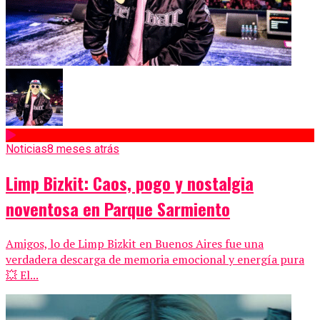
Noticias
8 meses atrás
Limp Bizkit: Caos, pogo y nostalgia
noventosa en Parque Sarmiento
Amigos, lo de Limp Bizkit en Buenos Aires fue una
verdadera descarga de memoria emocional y energía pura
💥 El...