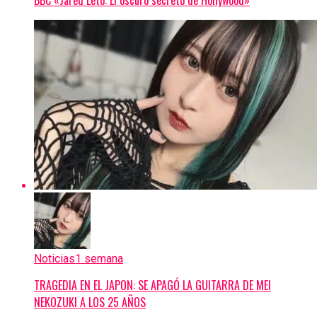
BBC «Jared Leto: El oscuro secreto de Hollywood»
Noticias
1 semana
TRAGEDIA EN EL JAPON: SE APAGÓ LA GUITARRA DE MEI
NEKOZUKI A LOS 25 AÑOS