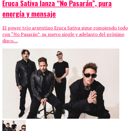
Eruca Sativa lanza “No Pasarán”, pura
energía y mensaje
El power trío argentino Eruca Sativa sigue rompiendo todo
con “No Pasarán”, su nuevo single y adelanto del próximo
disco....