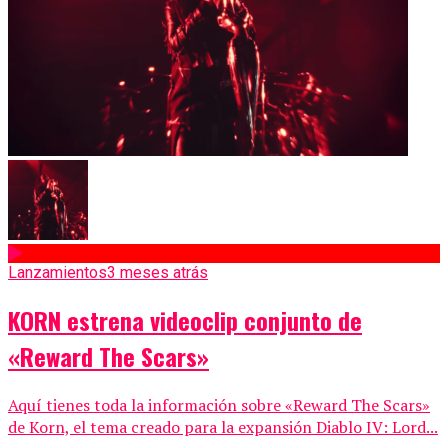
Lanzamientos
3 meses atrás
KORN estrena videoclip conjunto de
«Reward The Scars»
Aquí tienes toda la información sobre «Reward The Scars»
de Korn, el tema creado para la expansión Diablo IV: Lord...