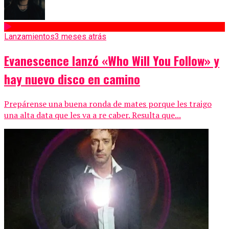
Lanzamientos
3 meses atrás
Evanescence lanzó «Who Will You Follow» y
hay nuevo disco en camino
Prepárense una buena ronda de mates porque les traigo
una alta data que les va a re caber. Resulta que...