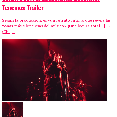
Tenemos Trailer
Según la producción, es «un retrato íntimo que revela las
zonas más silenciosas del músico». ¡Una locura total! 🎸✨
¡Che,...