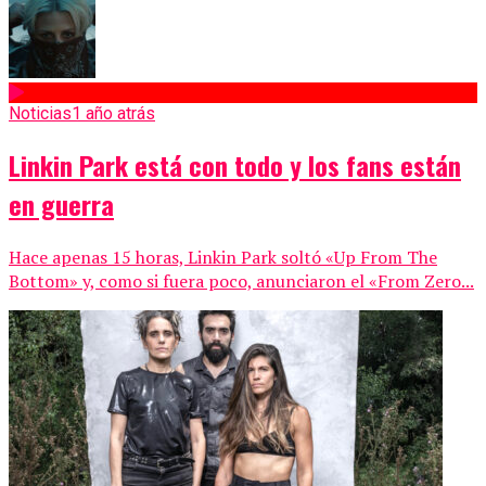
Noticias
1 año atrás
Linkin Park está con todo y los fans están
en guerra
Hace apenas 15 horas, Linkin Park soltó «Up From The
Bottom» y, como si fuera poco, anunciaron el «From Zero...