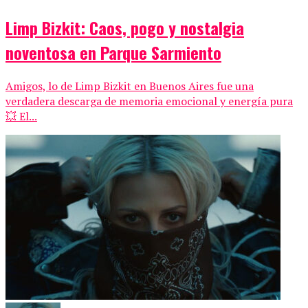
Limp Bizkit: Caos, pogo y nostalgia
noventosa en Parque Sarmiento
Amigos, lo de Limp Bizkit en Buenos Aires fue una
verdadera descarga de memoria emocional y energía pura
💥 El...