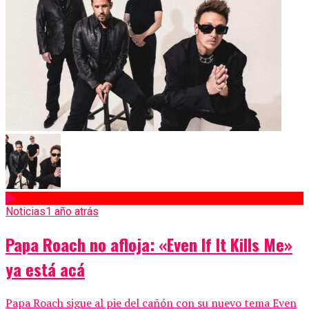
Noticias
1 año atrás
Papa Roach no afloja: «Even If It Kills Me»
ya está acá
Papa Roach sigue al pie del cañón con su nuevo tema Even