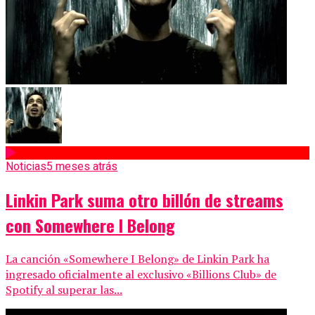
Noticias
5 meses atrás
Linkin Park suma otro billón de streams
con Somewhere I Belong
La canción «Somewhere I Belong» de Linkin Park ha
ingresado oficialmente al exclusivo «Billions Club» de
Spotify al superar las...