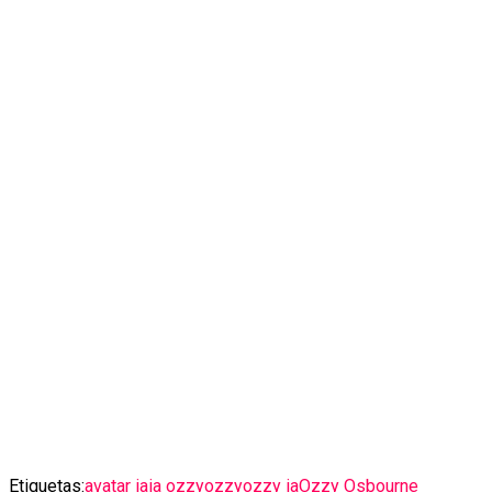
Etiquetas:
avatar ia
ia ozzy
ozzy
ozzy ia
Ozzy Osbourne