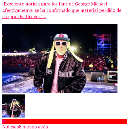
¡Excelente noticia para los fans de George Michael!
Efectivamente, se ha confirmado que material perdido de
su gira «Faith» verá...
Noticias
8 meses atrás