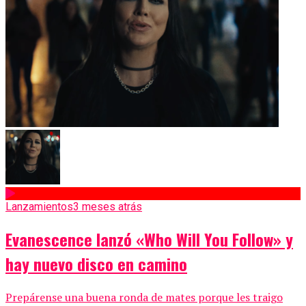
Lanzamientos
3 meses atrás
Evanescence lanzó «Who Will You Follow» y
hay nuevo disco en camino
Prepárense una buena ronda de mates porque les traigo