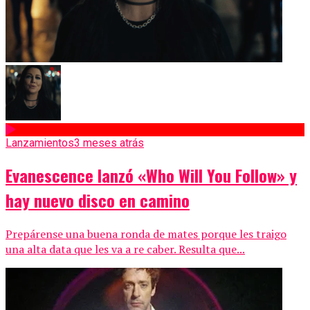
Lanzamientos
3 meses atrás
Evanescence lanzó «Who Will You Follow» y
hay nuevo disco en camino
Prepárense una buena ronda de mates porque les traigo
una alta data que les va a re caber. Resulta que...