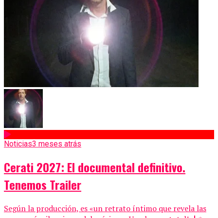
Noticias
3 meses atrás
Cerati 2027: El documental definitivo.
Tenemos Trailer
Según la producción, es «un retrato íntimo que revela las