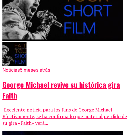
Noticias
5 meses atrás
George Michael revive su histórica gira
Faith
¡Excelente noticia para los fans de George Michael!
Efectivamente, se ha confirmado que material perdido de
su gira «Faith» verá...