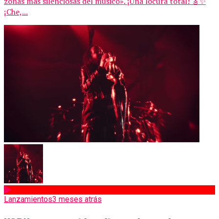
zonas más silenciosas del músico». ¡Una locura total! 🎸✨
¡Che,...
Lanzamientos
3 meses atrás