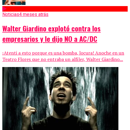
Noticias
4 meses atrás
Walter Giardino explotó contra los
empresarios y le dijo NO a AC/DC
¡Atenti a esto porque es una bomba, locura! Anoche en un
Teatro Flores que no entraba un alfiler, Walter Giardino...