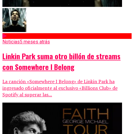
Noticias
5 meses atrás
Linkin Park suma otro billón de streams
con Somewhere I Belong
La canción «Somewhere I Belong» de Linkin Park ha
ingresado oficialmente al exclusivo «Billions Club» de
Spotify al superar las...