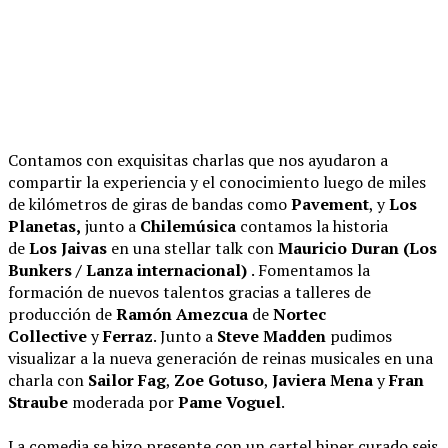
Contamos con exquisitas charlas que nos ayudaron a
compartir la experiencia y el conocimiento luego de miles
de kilómetros de giras de bandas como
Pavement
, y
Los
Planetas,
junto a
Chilemúsica
contamos la historia
de
Los Jaivas
en una stellar talk con
Mauricio Duran (Los
Bunkers / Lanza internacional)
. Fomentamos la
formación de nuevos talentos gracias a talleres de
producción de
Ramón Amezcua
de
Nortec
Collective
y
Ferraz
. Junto a
Steve Madden
pudimos
visualizar a la nueva generación de reinas musicales en una
charla con
Sailor Fag
,
Zoe Gotuso
,
Javiera Mena
y
Fran
Straube
moderada por
Pame Voguel
.
La comedia se hizo presente con un cartel hiper curado seis