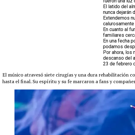
fueron una luz 
El latido del 
nunca dejarán d
Extendemos nue
calurosamente 
En cuanto al fu
familiares cerc
En una fecha p
podamos desped
Por ahora, los
descanso del 
23 de febrero 
El músico atravesó siete cirugías y una dura rehabilitación 
hasta el final. Su espíritu y su fe marcaron a fans y compañe