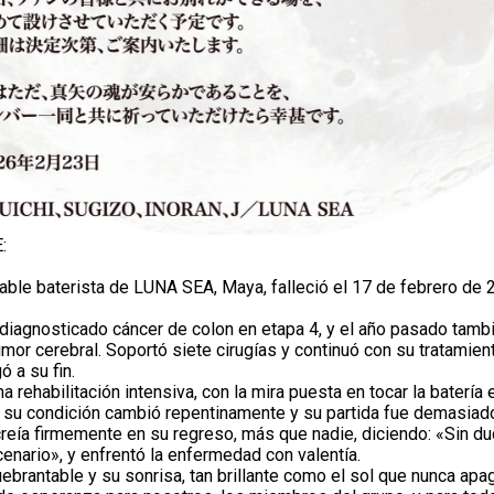
:
able baterista de LUNA SEA, Maya, falleció el 17 de febrero de 
 diagnosticado cáncer de colon en etapa 4, y el año pasado tamb
mor cerebral. Soportó siete cirugías y continuó con su tratamient
ó a su fin.
a rehabilitación intensiva, con la mira puesta en tocar la batería 
 su condición cambió repentinamente y su partida fue demasiado
creía firmemente en su regreso, más que nadie, diciendo: «Sin d
cenario», y enfrentó la enfermedad con valentía.
uebrantable y su sonrisa, tan brillante como el sol que nunca apagó