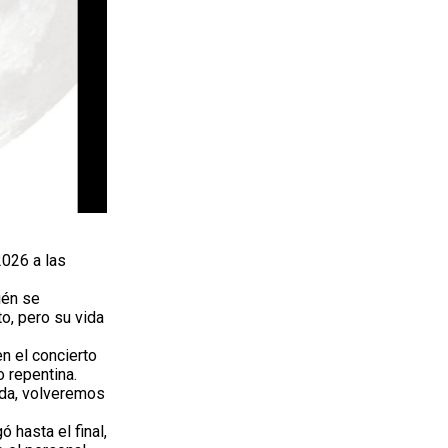
2026 a las
ién se
o, pero su vida
en el concierto
 repentina.
uda, volveremos
 hasta el final,