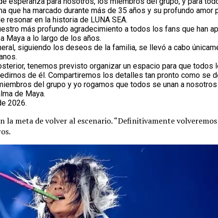
de esperanza para nosotros, los miembros del grupo, y para todo
alma que ha marcado durante más de 35 años y su profundo amor 
e resonar en la historia de LUNA SEA.
stro más profundo agradecimiento a todos los fans que han a
a Maya a lo largo de los años.
neral, siguiendo los deseos de la familia, se llevó a cabo únicam
anos.
osterior, tenemos previsto organizar un espacio para que todos 
irnos de él. Compartiremos los detalles tan pronto como se d
 miembros del grupo y yo rogamos que todos se unan a nosotros p
alma de Maya.
de 2026.
con la meta de volver al escenario. “Definitivamente volveremo
ros.