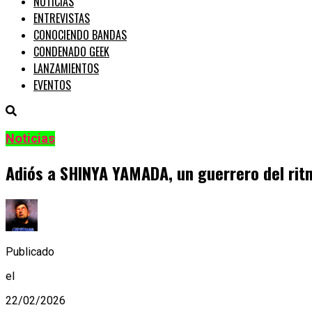
NOTICIAS
ENTREVISTAS
CONOCIENDO BANDAS
CONDENADO GEEK
LANZAMIENTOS
EVENTOS
Noticias
Adiós a SHINYA YAMADA, un guerrero del rit
Publicado
el
22/02/2026