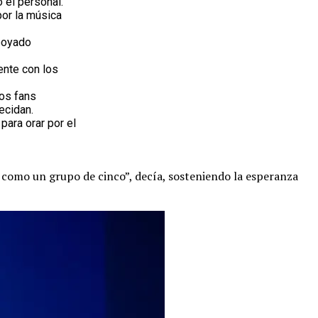
 el personal.
por la música
poyado
ente con los
los fans
ecidan.
ara orar por el
s como un grupo de cinco”, decía, sosteniendo la esperanza