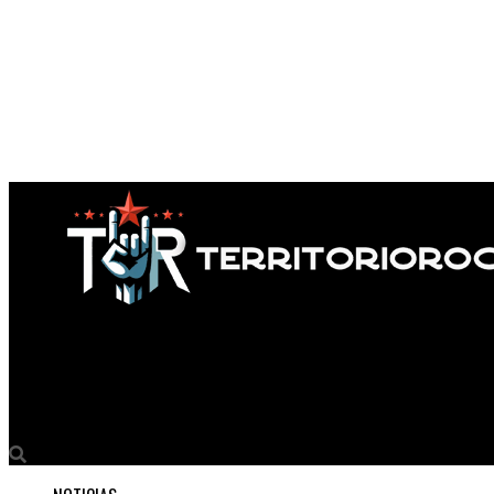
Territorio Rock
Adiós a SHINYA YAMADA, un guerrero del ritmo.