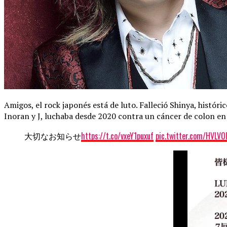
Amigos, el rock japonés está de luto. Falleció Shinya, históri
Inoran y J, luchaba desde 2020 contra un cáncer de colon en
大切なお知らせ
https://t.co/vxeY1puxuf
pic.twitter.com/HVLVOl