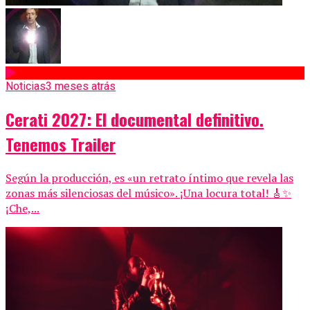
Noticias
3 meses atrás
Cerati 2027: El documental definitivo.
Tenemos Trailer
Según la producción, es «un retrato íntimo que revela las
zonas más silenciosas del músico». ¡Una locura total! 🎸✨
¡Che,...