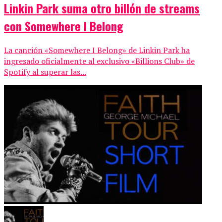
Linkin Park suma otro billón de streams
con Somewhere I Belong
La canción «Somewhere I Belong» de Linkin Park ha
ingresado oficialmente al exclusivo «Billions Club» de
Spotify al superar las...