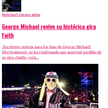
Noticias
5 meses atrás
George Michael revive su histórica gira
Faith
¡Excelente noticia para los fans de George Michael!
Efectivamente, se ha confirmado que material perdido de
su gira «Faith» verá...