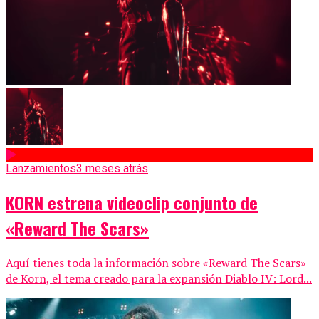
Lanzamientos
3 meses atrás
KORN estrena videoclip conjunto de
«Reward The Scars»
Aquí tienes toda la información sobre «Reward The Scars»
de Korn, el tema creado para la expansión Diablo IV: Lord...