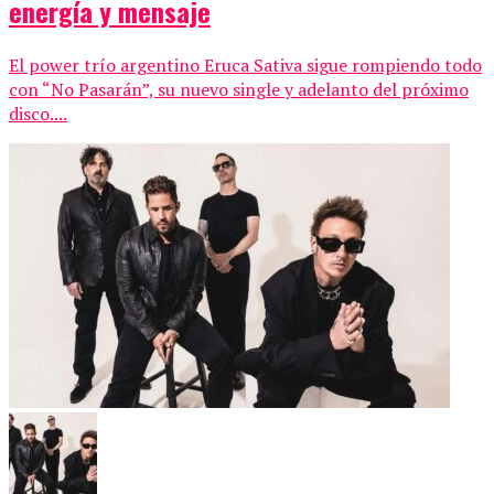
energía y mensaje
El power trío argentino Eruca Sativa sigue rompiendo todo
con “No Pasarán”, su nuevo single y adelanto del próximo
disco....