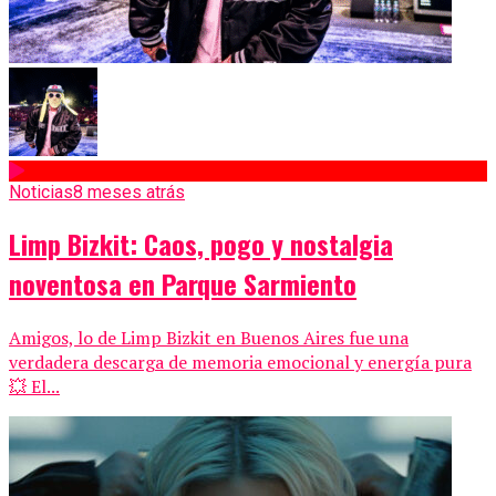
Noticias
8 meses atrás
Limp Bizkit: Caos, pogo y nostalgia
noventosa en Parque Sarmiento
Amigos, lo de Limp Bizkit en Buenos Aires fue una
verdadera descarga de memoria emocional y energía pura
💥 El...