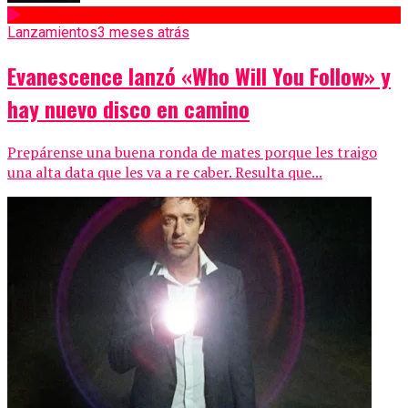
Lanzamientos
3 meses atrás
Evanescence lanzó «Who Will You Follow» y
hay nuevo disco en camino
Prepárense una buena ronda de mates porque les traigo
una alta data que les va a re caber. Resulta que...