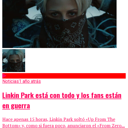
Noticias
1 año atrás
Linkin Park está con todo y los fans están
en guerra
Hace apenas 15 horas, Linkin Park soltó «Up From The
Bottom» y, como si fuera poco, anunciaron el «From Zero...