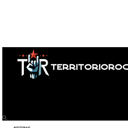
Territorio Rock
Tattoo Expo vuelve a rugir en Buenos Aires