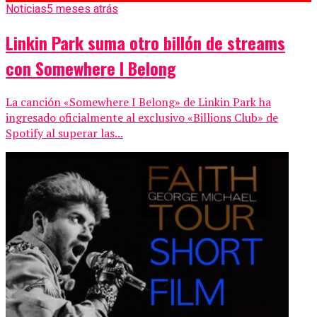
Noticias
5 meses atrás
Linkin Park suma otro billón de streams
con Somewhere I Belong
La canción «Somewhere I Belong» de Linkin Park ha
ingresado oficialmente al exclusivo «Billions Club» de
Spotify al superar las...