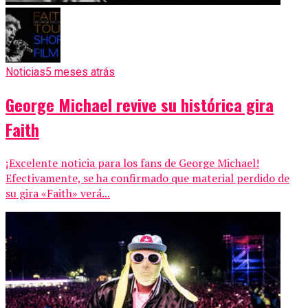
Noticias
5 meses atrás
George Michael revive su histórica gira
Faith
¡Excelente noticia para los fans de George Michael!
Efectivamente, se ha confirmado que material perdido de
su gira «Faith» verá...