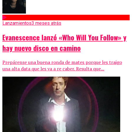
Lanzamientos
3 meses atrás
Evanescence lanzó «Who Will You Follow» y
hay nuevo disco en camino
Prepárense una buena ronda de mates porque les traigo
una alta data que les va a re caber. Resulta que...