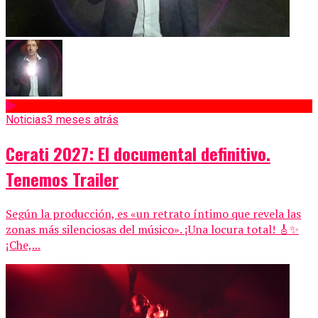
Noticias
3 meses atrás
Cerati 2027: El documental definitivo.
Tenemos Trailer
Según la producción, es «un retrato íntimo que revela las
zonas más silenciosas del músico». ¡Una locura total! 🎸✨
¡Che,...