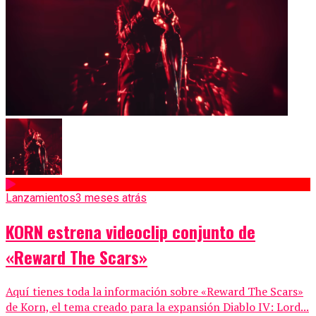
Lanzamientos
3 meses atrás
KORN estrena videoclip conjunto de
«Reward The Scars»
Aquí tienes toda la información sobre «Reward The Scars»
de Korn, el tema creado para la expansión Diablo IV: Lord...