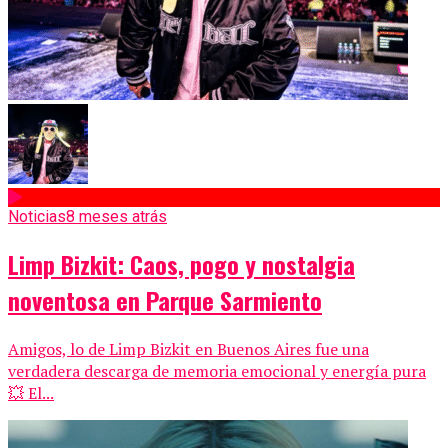
Noticias
8 meses atrás
Limp Bizkit: Caos, pogo y nostalgia
noventosa en Parque Sarmiento
Amigos, lo de Limp Bizkit en Buenos Aires fue una
verdadera descarga de memoria emocional y energía pura
💥 El...