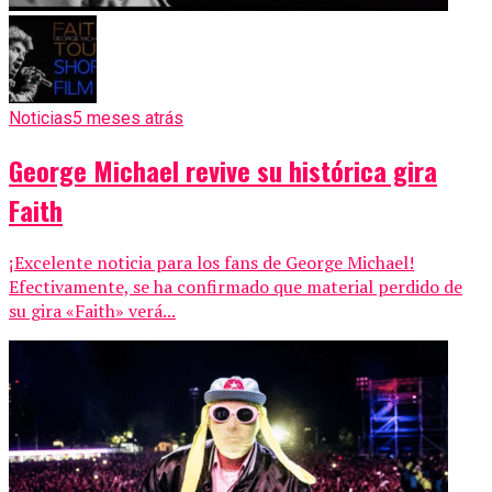
Noticias
5 meses atrás
George Michael revive su histórica gira
Faith
¡Excelente noticia para los fans de George Michael!
Efectivamente, se ha confirmado que material perdido de
su gira «Faith» verá...