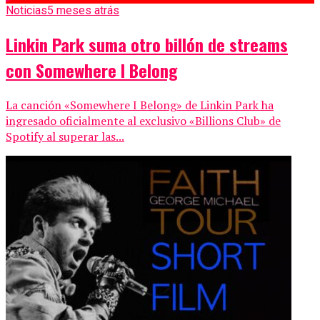
Noticias
5 meses atrás
Linkin Park suma otro billón de streams
con Somewhere I Belong
La canción «Somewhere I Belong» de Linkin Park ha
ingresado oficialmente al exclusivo «Billions Club» de
Spotify al superar las...