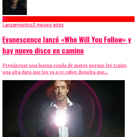
Lanzamientos
3 meses atrás
Evanescence lanzó «Who Will You Follow» y
hay nuevo disco en camino
Prepárense una buena ronda de mates porque les traigo
una alta data que les va a re caber. Resulta que...