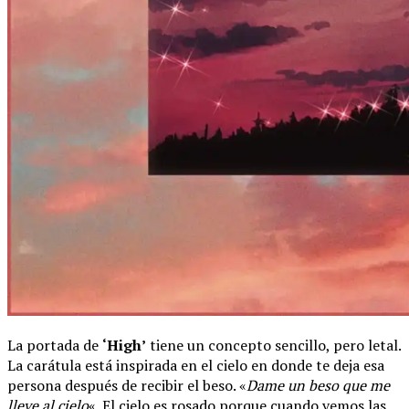
La portada de
‘High’
tiene un concepto sencillo, pero letal.
La carátula está inspirada en el cielo en donde te deja esa
persona después de recibir el beso. «
Dame un beso que me
lleve al cielo
«. El cielo es rosado porque cuando vemos las