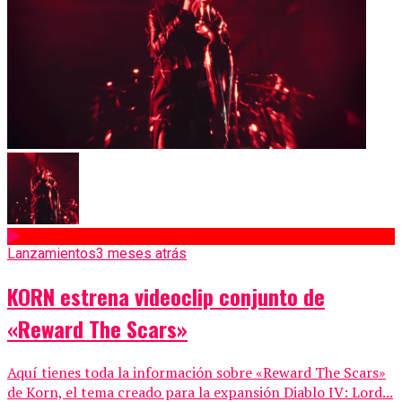
Lanzamientos
3 meses atrás
KORN estrena videoclip conjunto de
«Reward The Scars»
Aquí tienes toda la información sobre «Reward The Scars»
de Korn, el tema creado para la expansión Diablo IV: Lord...