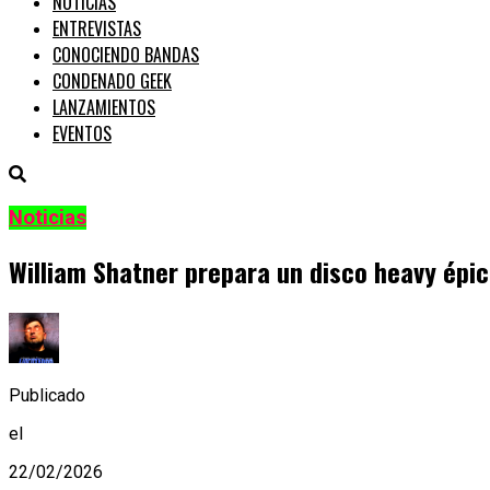
NOTICIAS
ENTREVISTAS
CONOCIENDO BANDAS
CONDENADO GEEK
LANZAMIENTOS
EVENTOS
Noticias
William Shatner prepara un disco heavy épi
Publicado
el
22/02/2026