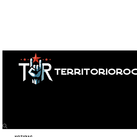
Territorio Rock
William Shatner prepara un disco heavy épico