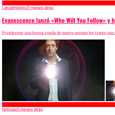
Lanzamientos
3 meses atrás
Evanescence lanzó «Who Will You Follow» y 
Prepárense una buena ronda de mates porque les traigo una alt
Noticias
3 meses atrás