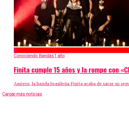
Conociendo Bandas
1 año
Finita cumple 15 años y la rompe con «C
Amigos, la banda brasileña Finita acaba de sacar su se
Cargar más noticias