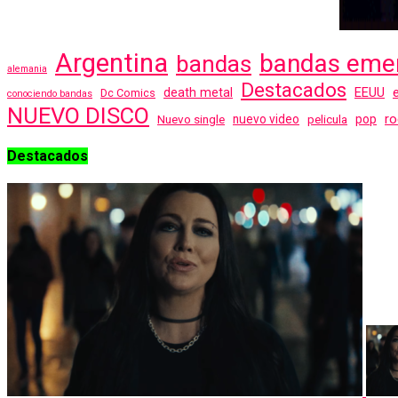
Argentina
bandas eme
bandas
alemania
Destacados
EEUU
death metal
Dc Comics
conociendo bandas
NUEVO DISCO
ro
Nuevo single
nuevo video
pelicula
pop
Destacados