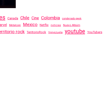
es
Colombia
Chile
Cine
Canada
condenado geek
Mexico
rvel
Netflix
Nuevo Albúm
Metalcore
noticias
youtube
erritorio rock
TerritorioRock
YouTubers
Venezuela