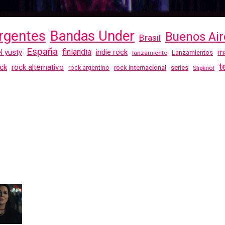
rgentes
Bandas Under
Buenos Air
Brasil
España
finlandia
el yusty
indie rock
ma
Lanzamientos
lanzamiento
t
ck
rock alternativo
rock internacional
series
rock argentino
Slipknot