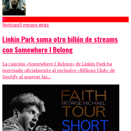
Noticias
5 meses atrás
Linkin Park suma otro billón de streams
con Somewhere I Belong
La canción «Somewhere I Belong» de Linkin Park ha
ingresado oficialmente al exclusivo «Billions Club» de
Spotify al superar las...