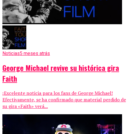
Noticias
5 meses atrás
George Michael revive su histórica gira
Faith
¡Excelente noticia para los fans de George Michael!
Efectivamente, se ha confirmado que material perdido de
su gira «Faith» verá...