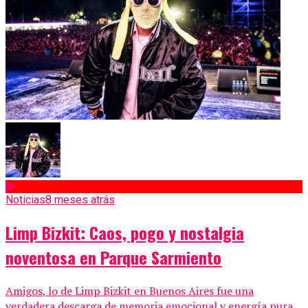
Noticias
8 meses atrás
Limp Bizkit: Caos, pogo y nostalgia
noventosa en Parque Sarmiento
Amigos, lo de Limp Bizkit en Buenos Aires fue una
verdadera descarga de memoria emocional y energía pura