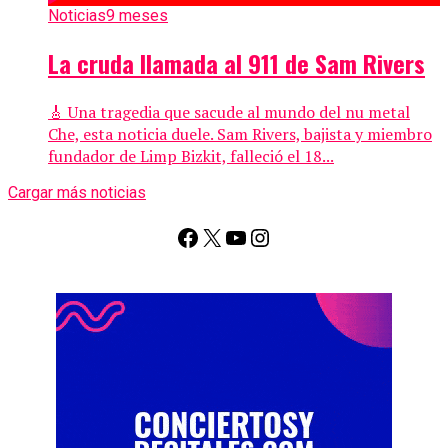
Noticias
9 meses
La cruda llamada al 911 de Sam Rivers
🎸 Una tragedia que sacude al mundo del nu metal
Che, esta noticia duele. Sam Rivers, bajista y miembro
fundador de Limp Bizkit, falleció el 18...
Cargar más noticias
Facebook
X
YouTube
Instagram