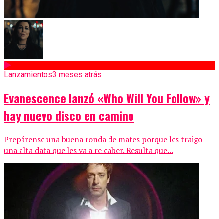
Lanzamientos
3 meses atrás
Evanescence lanzó «Who Will You Follow» y
hay nuevo disco en camino
Prepárense una buena ronda de mates porque les traigo
una alta data que les va a re caber. Resulta que...