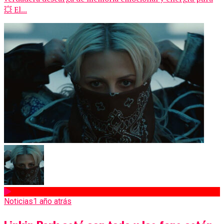
💥 El...
Noticias
1 año atrás