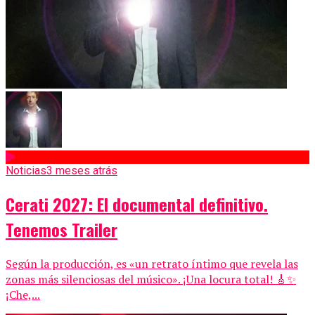
Noticias
3 meses atrás
Cerati 2027: El documental definitivo.
Tenemos Trailer
Según la producción, es «un retrato íntimo que revela las
zonas más silenciosas del músico». ¡Una locura total! 🎸✨
¡Che,...