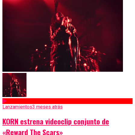
Lanzamientos
3 meses atrás
KORN estrena videoclip conjunto de
«Reward The Scars»