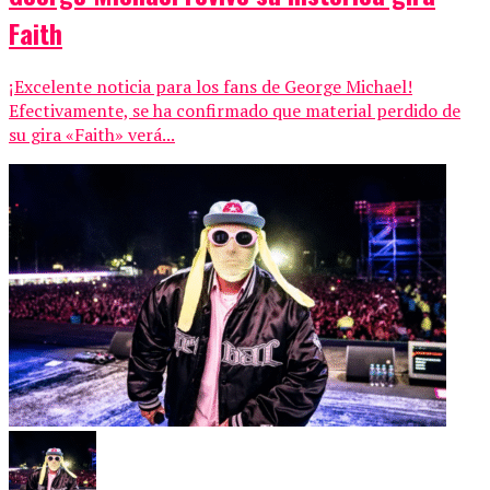
Faith
¡Excelente noticia para los fans de George Michael!
Efectivamente, se ha confirmado que material perdido de
su gira «Faith» verá...