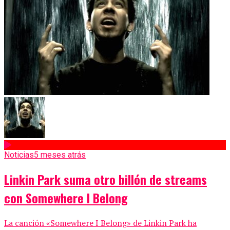
Noticias
5 meses atrás
Linkin Park suma otro billón de streams
con Somewhere I Belong
La canción «Somewhere I Belong» de Linkin Park ha