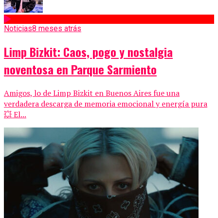
Noticias
8 meses atrás
Limp Bizkit: Caos, pogo y nostalgia
noventosa en Parque Sarmiento
Amigos, lo de Limp Bizkit en Buenos Aires fue una
verdadera descarga de memoria emocional y energía pura
💥 El...