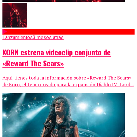
Lanzamientos
3 meses atrás
KORN estrena videoclip conjunto de
«Reward The Scars»
Aquí tienes toda la información sobre «Reward The Scars»
de Korn, el tema creado para la expansión Diablo IV: Lord...