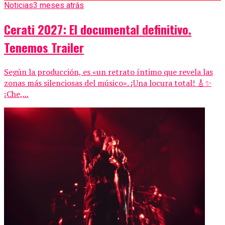
Noticias
3 meses atrás
Cerati 2027: El documental definitivo.
Tenemos Trailer
Según la producción, es «un retrato íntimo que revela las
zonas más silenciosas del músico». ¡Una locura total! 🎸✨
¡Che,...