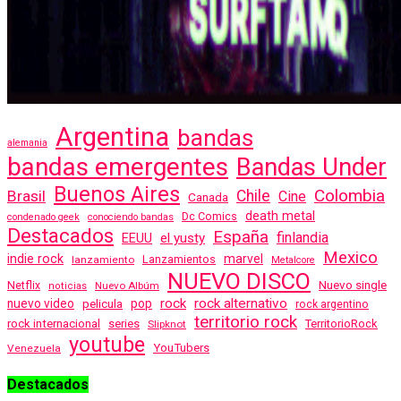
Argentina
bandas
alemania
bandas emergentes
Bandas Under
Buenos Aires
Colombia
Brasil
Chile
Cine
Canada
death metal
Dc Comics
condenado geek
conociendo bandas
Destacados
España
finlandia
EEUU
el yusty
Mexico
indie rock
marvel
Lanzamientos
lanzamiento
Metalcore
NUEVO DISCO
Nuevo single
Netflix
Nuevo Albúm
noticias
rock
rock alternativo
nuevo video
pelicula
pop
rock argentino
territorio rock
rock internacional
series
TerritorioRock
Slipknot
youtube
YouTubers
Venezuela
Destacados