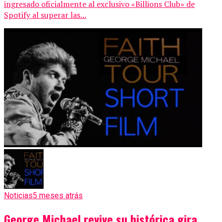
ingresado oficialmente al exclusivo «Billions Club» de
Spotify al superar las...
Noticias
5 meses atrás
George Michael revive su histórica gira