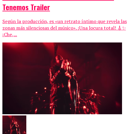
Tenemos Trailer
Según la producción, es «un retrato íntimo que revela las
zonas más silenciosas del músico». ¡Una locura total! 🎸✨
¡Che,...