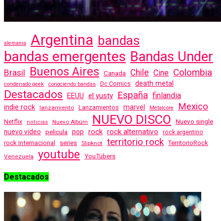
Argentina
bandas
alemania
bandas emergentes
Bandas Under
Buenos Aires
Colombia
Brasil
Chile
Cine
Canada
death metal
Dc Comics
condenado geek
conociendo bandas
Destacados
España
finlandia
EEUU
el yusty
Mexico
indie rock
marvel
Lanzamientos
lanzamiento
Metalcore
NUEVO DISCO
Nuevo single
Netflix
Nuevo Albúm
noticias
rock
rock alternativo
nuevo video
pelicula
pop
rock argentino
territorio rock
rock internacional
series
TerritorioRock
Slipknot
youtube
YouTubers
Venezuela
Destacados