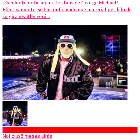
¡Excelente noticia para los fans de George Michael!
Efectivamente, se ha confirmado que material perdido de
su gira «Faith» verá...
Noticias
8 meses atrás