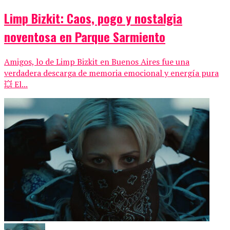
Limp Bizkit: Caos, pogo y nostalgia
noventosa en Parque Sarmiento
Amigos, lo de Limp Bizkit en Buenos Aires fue una
verdadera descarga de memoria emocional y energía pura
💥 El...