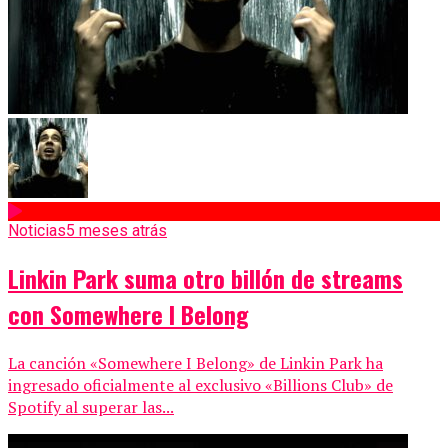
Noticias
5 meses atrás
Linkin Park suma otro billón de streams
con Somewhere I Belong
La canción «Somewhere I Belong» de Linkin Park ha
ingresado oficialmente al exclusivo «Billions Club» de
Spotify al superar las...