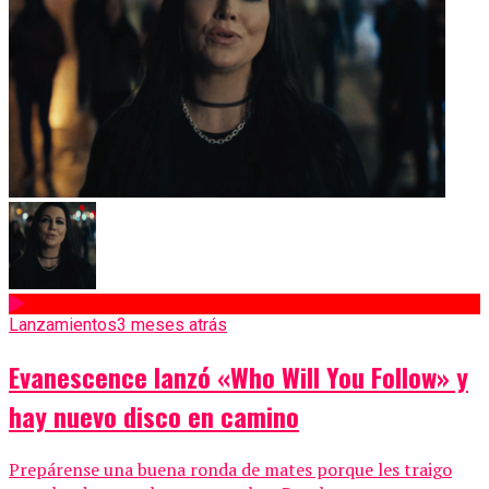
Lanzamientos
3 meses atrás
Evanescence lanzó «Who Will You Follow» y
hay nuevo disco en camino
Prepárense una buena ronda de mates porque les traigo